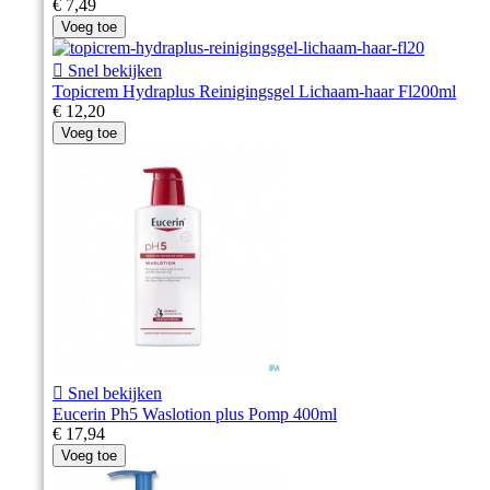
€ 7,49
Voeg toe

Snel bekijken
Topicrem Hydraplus Reinigingsgel Lichaam-haar Fl200ml
€ 12,20
Voeg toe

Snel bekijken
Eucerin Ph5 Waslotion plus Pomp 400ml
€ 17,94
Voeg toe