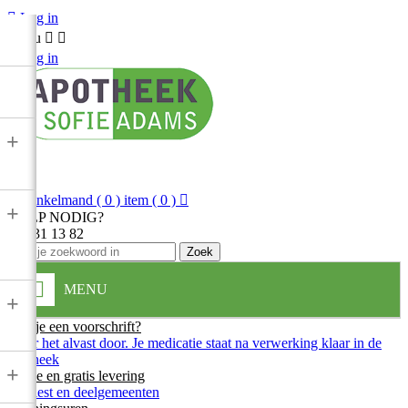

Log in
Menu



Log in
+

Winkelmand
( 0 ) item
( 0 )

+
HULP NODIG?
013 31 13 82
Zoek
MENU
+
Heb je een voorschrift?
Stuur het alvast door. Je medicatie staat na verwerking klaar in de
apotheek
+
Snelle en gratis levering
In Diest en deelgemeenten