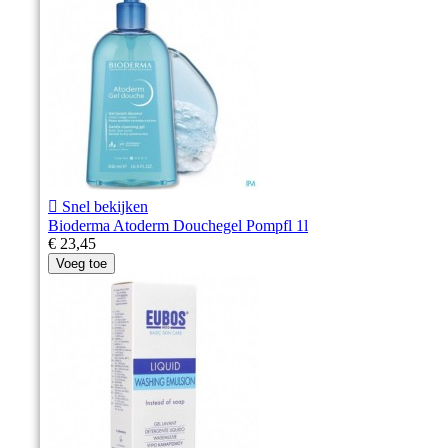

Snel bekijken
Bioderma Atoderm Douchegel Pompfl 1l
€ 23,45
Voeg toe