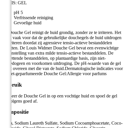
BASIS: GEL
pH 5
Verfrissende reiniging
Gevoelige huid
De Douche Gel reinigt de huid grondig, zonder ze te irriteren. Het
komt vaak voor dat de gebruikelijke douchegels de huid uitdrogen
en irriteren doordat zij agressieve tensio-actieve bestanddelen
bevatten. De Louis Widmer Douche Gel bevat een evenwichtige
samenstelling van extra milde tensio-actieve bestanddelen. De
hervettende bestanddelen, op plantaardige basis, zijn niet-
comedogeen en voorkomen uitdroging. De pH-waarde van de gel
stemt overeen met die van de huid.Dermatologische indicaties voor
de niet-geparfumeerde Douche Gel:Allergie voor parfums
Gebruik
Masseer de Douche Gel in op een vochtige huid en spoel de gel
vervolgens goed af.
Compositie
Aqua, Sodium Laureth Sulfate, Sodium Cocoamphoacetate, Coco-