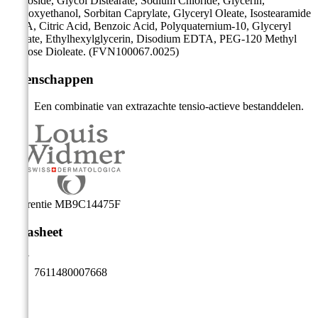
Glucoside, Glycol Distearate, Sodium Chloride, Glycerin,
Phenoxyethanol, Sorbitan Caprylate, Glyceryl Oleate, Isostearamide
MIPA, Citric Acid, Benzoic Acid, Polyquaternium-10, Glyceryl
Laurate, Ethylhexylglycerin, Disodium EDTA, PEG-120 Methyl
Glucose Dioleate. (FVN100067.0025)
Eigenschappen
Een combinatie van extrazachte tensio-actieve bestanddelen.
Referentie
MB9C14475F
Datasheet
EAN
7611480007668