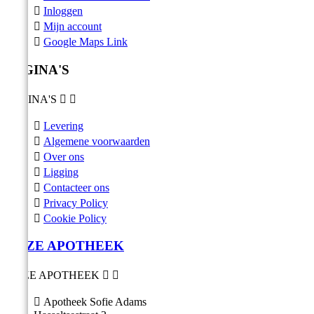

Inloggen

Mijn account

Google Maps Link
PAGINA'S
PAGINA'S



Levering

Algemene voorwaarden

Over ons

Ligging

Contacteer ons

Privacy Policy

Cookie Policy
ONZE APOTHEEK
ONZE APOTHEEK



Apotheek Sofie Adams