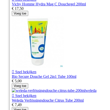
Vichy Homme Hydra Mag C Douchegel 200ml
€ 17,50
Voeg toe

Snel bekijken
Bio Secure Douche Gel 2in1 Tube 100ml
€ 5,00
Voeg toe

Snel bekijken
Weleda Verfrissingsdouche Citrus Tube 200ml
€ 7,49
Voeg toe