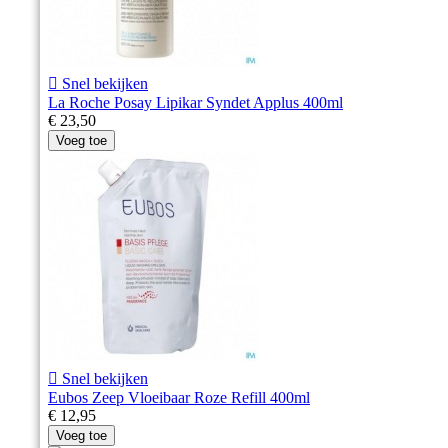

Snel bekijken
La Roche Posay Lipikar Syndet Applus 400ml
€ 23,50
Voeg toe

Snel bekijken
Eubos Zeep Vloeibaar Roze Refill 400ml
€ 12,95
Voeg toe