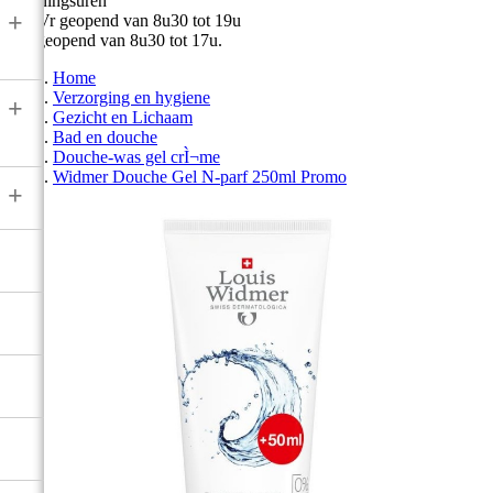
Openingsuren
+
Ma-Vr geopend van 8u30 tot 19u
Zat geopend van 8u30 tot 17u.
Home
Verzorging en hygiene
+
Gezicht en Lichaam
Bad en douche
Douche-was gel crÌ¬me
Widmer Douche Gel N-parf 250ml Promo
+