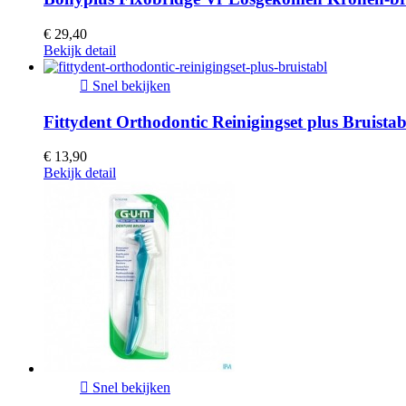
€ 29,40
Bekijk detail

Snel bekijken
Fittydent Orthodontic Reinigingset plus Bruistab
€ 13,90
Bekijk detail

Snel bekijken