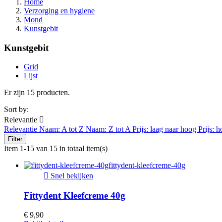
Home
Verzorging en hygiene
Mond
Kunstgebit
Kunstgebit
Grid
Lijst
Er zijn 15 producten.
Sort by:
Relevantie

Relevantie
Naam: A tot Z
Naam: Z tot A
Prijs: laag naar hoog
Prijs: 
Filter
Item 1-15 van 15 in totaal item(s)

Snel bekijken
Fittydent Kleefcreme 40g
€ 9,90