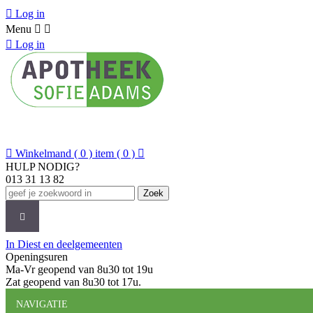

Log in
Menu



Log in

Winkelmand
( 0 ) item
( 0 )

HULP NODIG?
013 31 13 82
Zoek
CATEGORIEËN
MERKEN
NIEUWS
O
In Diest en deelgemeenten
Openingsuren
Ma-Vr geopend van 8u30 tot 19u
Zat geopend van 8u30 tot 17u.
NAVIGATIE