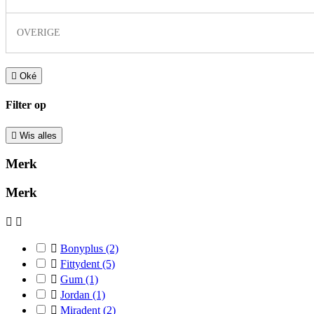
OVERIGE

Oké
Filter op

Wis alles
Merk
Merk



Bonyplus
(2)

Fittydent
(5)

Gum
(1)

Jordan
(1)

Miradent
(2)