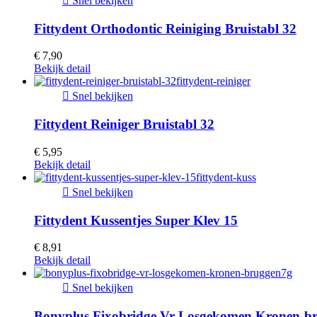

Snel bekijken
Fittydent Orthodontic Reiniging Bruistabl 32
€ 7,90
Bekijk detail

Snel bekijken
Fittydent Reiniger Bruistabl 32
€ 5,95
Bekijk detail

Snel bekijken
Fittydent Kussentjes Super Klev 15
€ 8,91
Bekijk detail

Snel bekijken
Bonyplus Fixobridge Vr Losgekomen Kronen-b