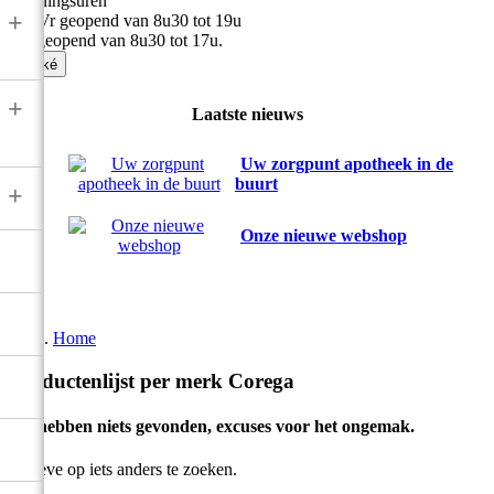
Openingsuren
+
Ma-Vr geopend van 8u30 tot 19u
Zat geopend van 8u30 tot 17u.

Oké
+
Laatste nieuws
Uw zorgpunt apotheek in de
buurt
+
Onze nieuwe webshop
Home
Productenlijst per merk Corega
We hebben niets gevonden, excuses voor het ongemak.
Gelieve op iets anders te zoeken.