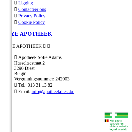

Ligging

Contacteer ons

Privacy Policy

Cookie Policy
ONZE APOTHEEK
ONZE APOTHEEK



Apotheek Sofie Adams
Hasseltsestraat 2
3290 Diest
België
Vergunningsnummer: 242003

Tel.:
013 31 13 82

Email:
info@apotheekdiest.be