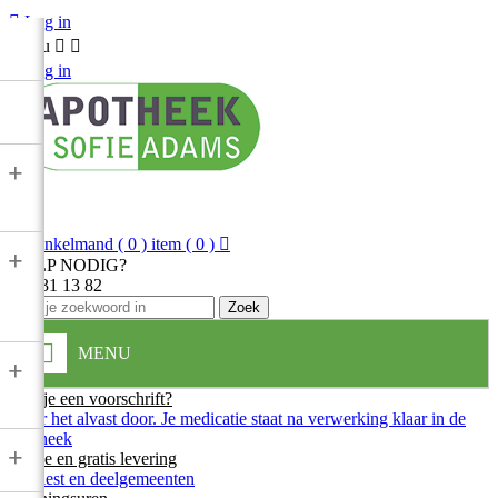

Log in
Menu



Log in
+

Winkelmand
( 0 ) item
( 0 )

+
HULP NODIG?
013 31 13 82
Zoek
MENU
+
Heb je een voorschrift?
Stuur het alvast door. Je medicatie staat na verwerking klaar in de
apotheek
+
Snelle en gratis levering
In Diest en deelgemeenten