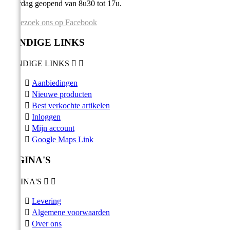
Zaterdag geopend van 8u30 tot 17u.
Bezoek ons op Facebook
HANDIGE LINKS
HANDIGE LINKS



Aanbiedingen

Nieuwe producten

Best verkochte artikelen

Inloggen

Mijn account

Google Maps Link
PAGINA'S
PAGINA'S



Levering

Algemene voorwaarden

Over ons