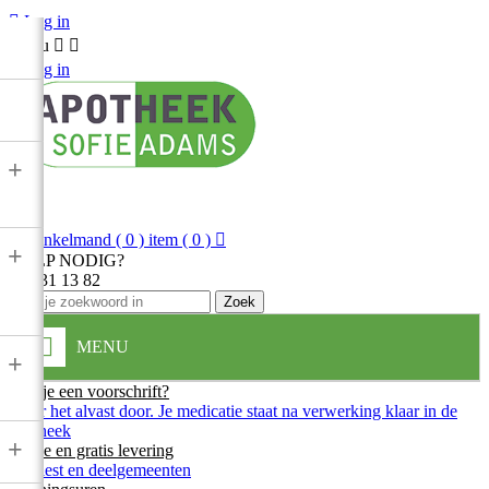

Log in
Menu



Log in
+

Winkelmand
( 0 ) item
( 0 )

+
HULP NODIG?
013 31 13 82
Zoek
MENU
+
Heb je een voorschrift?
Stuur het alvast door. Je medicatie staat na verwerking klaar in de
apotheek
+
Snelle en gratis levering
In Diest en deelgemeenten