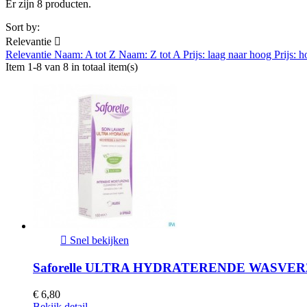
Er zijn 8 producten.
Sort by:
Relevantie

Relevantie
Naam: A tot Z
Naam: Z tot A
Prijs: laag naar hoog
Prijs: 
Item 1-8 van 8 in totaal item(s)

Snel bekijken
Saforelle ULTRA HYDRATERENDE WASVER
€ 6,80
Bekijk detail