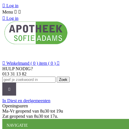

Log in
Menu



Log in

Winkelmand
( 0 ) item
( 0 )

HULP NODIG?
013 31 13 82
Zoek
CATEGORIEËN
MERKEN
NIEUWS
O
In Diest en deelgemeenten
Openingsuren
Ma-Vr geopend van 8u30 tot 19u
Zat geopend van 8u30 tot 17u.
NAVIGATIE