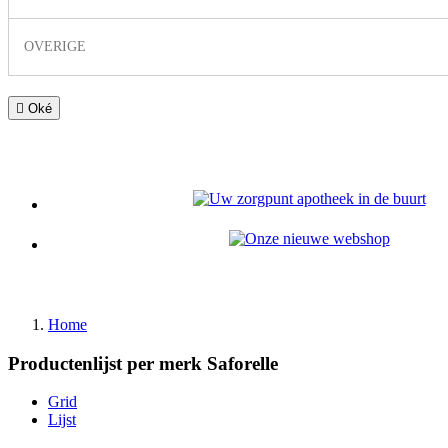
OVERIGE

Oké
Home
Productenlijst per merk Saforelle
Grid
Lijst