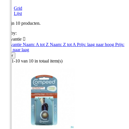
Grid
Lijst
Er zijn 10 producten.
Sort by:
Relevantie

Relevantie
Naam: A tot Z
Naam: Z tot A
Prijs: laag naar hoog
Prijs:
hoog naar laag
Filter
Item 1-10 van 10 in totaal item(s)