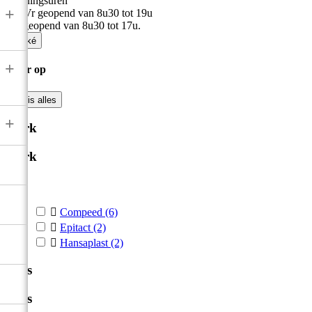
Openingsuren
+
Ma-Vr geopend van 8u30 tot 19u
Zat geopend van 8u30 tot 17u.

Oké
+
Filter op

Wis alles
+
Merk
Merk



Compeed
(6)

Epitact
(2)

Hansaplast
(2)
Prijs
Prijs