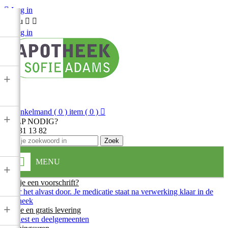

Log in
Menu



Log in
+

Winkelmand
( 0 ) item
( 0 )

+
HULP NODIG?
013 31 13 82
Zoek
MENU
+
Heb je een voorschrift?
Stuur het alvast door. Je medicatie staat na verwerking klaar in de
apotheek
+
Snelle en gratis levering
In Diest en deelgemeenten