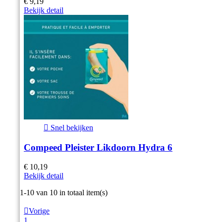
€ 9,19
Bekijk detail

Snel bekijken
Compeed Pleister Likdoorn Hydra 6
€ 10,19
Bekijk detail
Item 1-10 van 10 in totaal item(s)

Vorige
1