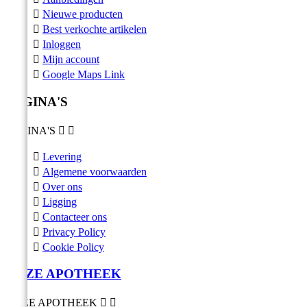

Nieuwe producten

Best verkochte artikelen

Inloggen

Mijn account

Google Maps Link
PAGINA'S
PAGINA'S



Levering

Algemene voorwaarden

Over ons

Ligging

Contacteer ons

Privacy Policy

Cookie Policy
ONZE APOTHEEK
ONZE APOTHEEK

