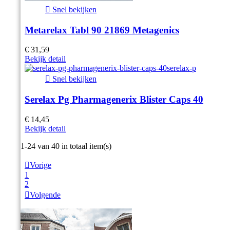

Snel bekijken
Metarelax Tabl 90 21869 Metagenics
€ 31,59
Bekijk detail

Snel bekijken
Serelax Pg Pharmagenerix Blister Caps 40
€ 14,45
Bekijk detail
Item 1-24 van 40 in totaal item(s)

Vorige
1
2

Volgende