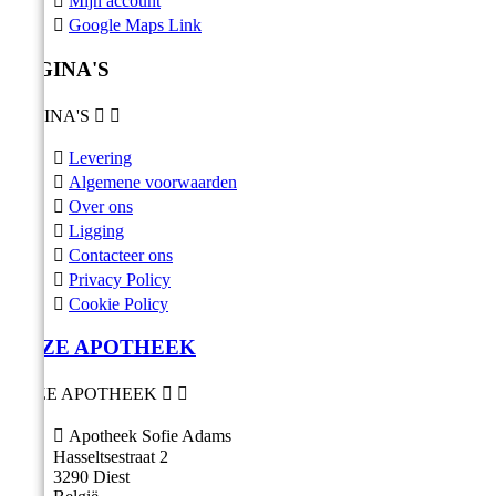

Mijn account

Google Maps Link
PAGINA'S
PAGINA'S



Levering

Algemene voorwaarden

Over ons

Ligging

Contacteer ons

Privacy Policy

Cookie Policy
ONZE APOTHEEK
ONZE APOTHEEK



Apotheek Sofie Adams
Hasseltsestraat 2
3290 Diest