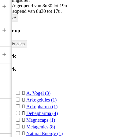
Openingsuren
+
Ma-Vr geopend van 8u30 tot 19u
Zat geopend van 8u30 tot 17u.

Oké
+
Filter op

Wis alles
+
Merk
Merk



A. Vogel
(3)

Arkogelules
(1)

Arkopharma
(1)

Debapharma
(4)

Magnecaps
(1)

Metagenics
(8)

Natural Energy
(1)