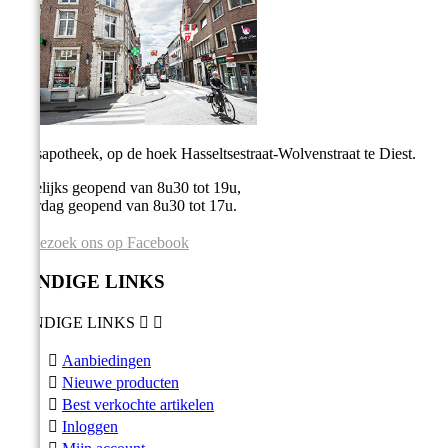
Stadsapotheek, op de hoek Hasseltsestraat-Wolvenstraat te Diest.
Dagelijks geopend van 8u30 tot 19u,
Zaterdag geopend van 8u30 tot 17u.
Bezoek ons op Facebook
HANDIGE LINKS
HANDIGE LINKS



Aanbiedingen

Nieuwe producten

Best verkochte artikelen

Inloggen