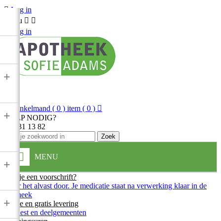

Log in
Menu



Log in
+

Winkelmand
( 0 ) item
( 0 )

+
HULP NODIG?
013 31 13 82
Zoek
MENU
+
Heb je een voorschrift?
Stuur het alvast door. Je medicatie staat na verwerking klaar in de
apotheek
+
Snelle en gratis levering
In Diest en deelgemeenten