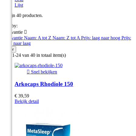
Lijst
Er zijn 40 producten.
Sort by:
Relevantie

Relevantie
Naam: A tot Z
Naam: Z tot A
Prijs: laag naar hoog
Prijs:
hoog naar laag
Filter
Item 1-24 van 40 in totaal item(s)

Snel bekijken
Arkocaps Rhodiole 150
€ 39,59
Bekijk detail