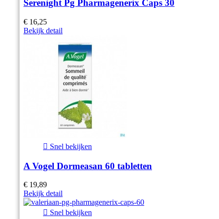
Serenight Pg Pharmagenerix Caps 30
€ 16,25
Bekijk detail

Snel bekijken
A Vogel Dormeasan 60 tabletten
€ 19,89
Bekijk detail

Snel bekijken