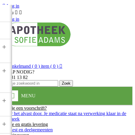

Log in
Menu



Log in
+

Winkelmand
( 0 ) item
( 0 )

+
HULP NODIG?
013 31 13 82
Zoek
MENU
+
Heb je een voorschrift?
Stuur het alvast door. Je medicatie staat na verwerking klaar in de
apotheek
+
Snelle en gratis levering
In Diest en deelgemeenten