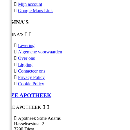

Mijn account

Google Maps Link
PAGINA'S
PAGINA'S



Levering

Algemene voorwaarden

Over ons

Ligging

Contacteer ons

Privacy Policy

Cookie Policy
ONZE APOTHEEK
ONZE APOTHEEK



Apotheek Sofie Adams
Hasseltsestraat 2
3290 Diest