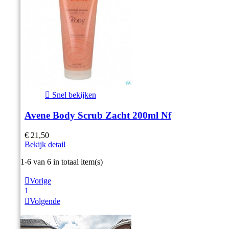

Snel bekijken
Avene Body Scrub Zacht 200ml Nf
€ 21,50
Bekijk detail
Item 1-6 van 6 in totaal item(s)

Vorige
1

Volgende