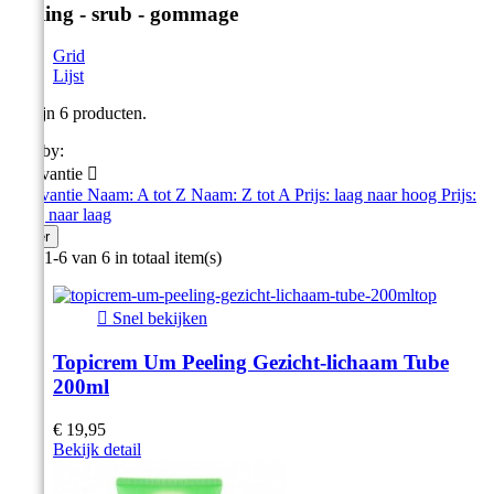
Peeling - srub - gommage
Grid
Lijst
Er zijn 6 producten.
Sort by:
Relevantie

Relevantie
Naam: A tot Z
Naam: Z tot A
Prijs: laag naar hoog
Prijs:
hoog naar laag
Filter
Item 1-6 van 6 in totaal item(s)

Snel bekijken
Topicrem Um Peeling Gezicht-lichaam Tube
200ml
€ 19,95
Bekijk detail