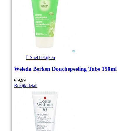

Snel bekijken
Weleda Berken Douchepeeling Tube 150ml
€ 9,99
Bekijk detail