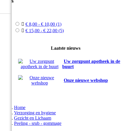
Prijs



€ 8,00 - € 10,00
(1)

€ 15,00 - € 22,00
(5)
Laatste nieuws
Uw zorgpunt apotheek in de
buurt
Onze nieuwe webshop
Home
Verzorging en hygiene
Gezicht en Lichaam
Peeling - srub - gommage