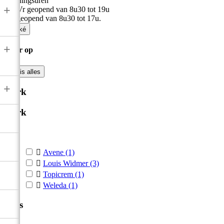
Openingsuren
+
Ma-Vr geopend van 8u30 tot 19u
Zat geopend van 8u30 tot 17u.

Oké
+
Filter op

Wis alles
+
Merk
Merk



Avene
(1)

Louis Widmer
(3)

Topicrem
(1)

Weleda
(1)
Prijs