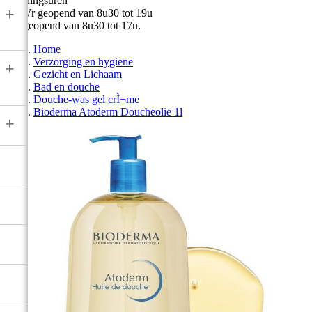
Openingsuren
+
Ma-Vr geopend van 8u30 tot 19u
Zat geopend van 8u30 tot 17u.
Home
Verzorging en hygiene
+
Gezicht en Lichaam
Bad en douche
Douche-was gel crÌ¬me
Bioderma Atoderm Doucheolie 1l
+