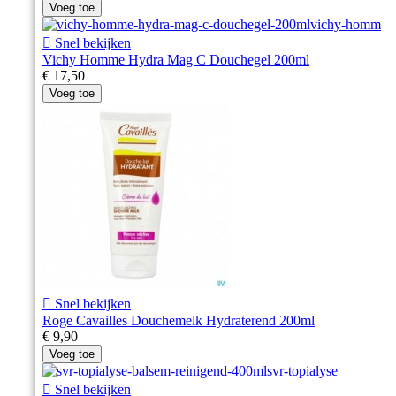
Voeg toe

Snel bekijken
Vichy Homme Hydra Mag C Douchegel 200ml
€ 17,50
Voeg toe

Snel bekijken
Roge Cavailles Douchemelk Hydraterend 200ml
€ 9,90
Voeg toe

Snel bekijken