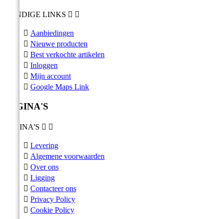
HANDIGE LINKS



Aanbiedingen

Nieuwe producten

Best verkochte artikelen

Inloggen

Mijn account

Google Maps Link
PAGINA'S
PAGINA'S



Levering

Algemene voorwaarden

Over ons

Ligging

Contacteer ons

Privacy Policy

Cookie Policy