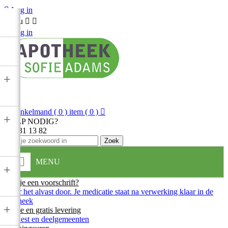

Log in
Menu



Log in
+

Winkelmand
( 0 ) item
( 0 )

+
HULP NODIG?
013 31 13 82
Zoek
MENU
+
Heb je een voorschrift?
Stuur het alvast door. Je medicatie staat na verwerking klaar in de
apotheek
+
Snelle en gratis levering
In Diest en deelgemeenten