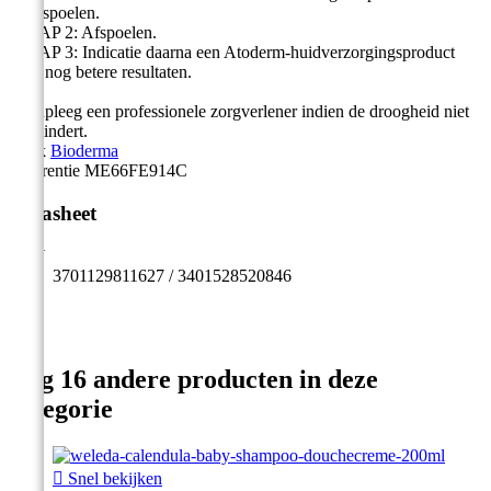
en afspoelen.
- STAP 2: Afspoelen.
- STAP 3: Indicatie daarna een Atoderm-huidverzorgingsproduct
voor nog betere resultaten.
Raadpleeg een professionele zorgverlener indien de droogheid niet
vermindert.
Merk
Bioderma
Referentie
ME66FE914C
Datasheet
EAN
3701129811627 / 3401528520846
Nog 16 andere producten in deze
categorie

Snel bekijken