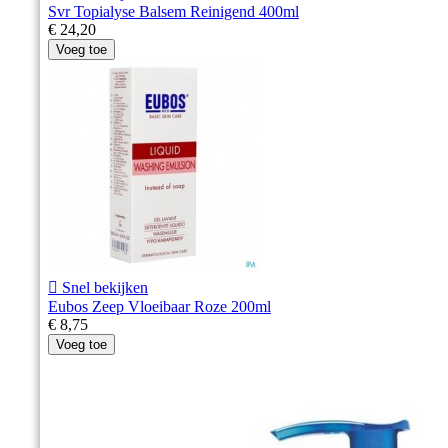
Svr Topialyse Balsem Reinigend 400ml
€ 24,20
Voeg toe

Snel bekijken
Eubos Zeep Vloeibaar Roze 200ml
€ 8,75
Voeg toe