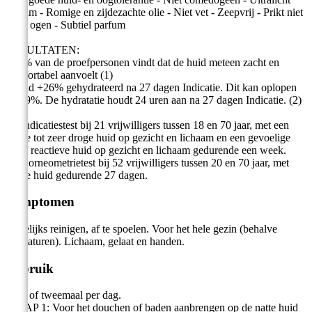
schuim - Romige en zijdezachte olie - Niet vet - Zeepvrij - Prikt niet
in de ogen - Subtiel parfum
RESULTATEN:
- 80% van de proefpersonen vindt dat de huid meteen zacht en
comfortabel aanvoelt (1)
- Huid +26% gehydrateerd na 27 dagen Indicatie. Dit kan oplopen
tot 39%. De hydratatie houdt 24 uren aan na 27 dagen Indicatie. (2)
(1) Indicatiestest bij 21 vrijwilligers tussen 18 en 70 jaar, met een
droge tot zeer droge huid op gezicht en lichaam en een gevoelige
en/of reactieve huid op gezicht en lichaam gedurende een week.
(2) Corneometrietest bij 52 vrijwilligers tussen 20 en 70 jaar, met
droge huid gedurende 27 dagen.
Symptomen
Dagelijks reinigen, af te spoelen. Voor het hele gezin (behalve
prematuren). Lichaam, gelaat en handen.
Gebruik
Een- of tweemaal per dag.
- STAP 1: Voor het douchen of baden aanbrengen op de natte huid