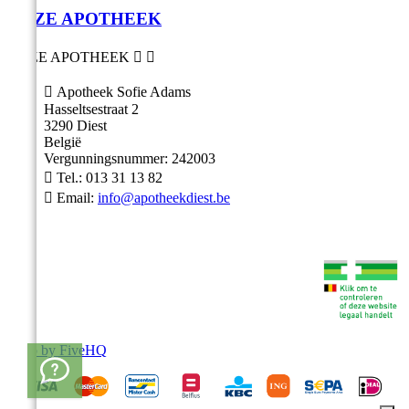
ONZE APOTHEEK
ONZE APOTHEEK



Apotheek Sofie Adams
Hasseltsestraat 2
3290 Diest
België
Vergunningsnummer: 242003

Tel.:
013 31 13 82

Email:
info@apotheekdiest.be
Shop by FiveHQ