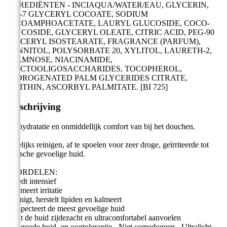
INGREDIËNTEN - INCIAQUA/WATER/EAU, GLYCERIN,
PEG-7 GLYCERYL COCOATE, SODIUM
COCOAMPHOACETATE, LAURYL GLUCOSIDE, COCO-
GLUCOSIDE, GLYCERYL OLEATE, CITRIC ACID, PEG-90
GLYCERYL ISOSTEARATE, FRAGRANCE (PARFUM),
MANNITOL, POLYSORBATE 20, XYLITOL, LAURETH-2,
RHAMNOSE, NIACINAMIDE,
FRUCTOOLIGOSACCHARIDES, TOCOPHEROL,
HYDROGENATED PALM GLYCERIDES CITRATE,
LECITHIN, ASCORBYL PALMITATE. [BI 725]
Omschrijving
24u hydratatie en onmiddellijk comfort van bij het douchen.
Dagelijks reinigen, af te spoelen voor zeer droge, geïrriteerde tot
atopische gevoelige huid.
VOORDELEN:
- Voedt intensief
- Kalmeert irritatie
- Reinigt, herstelt lipiden en kalmeert
- Respecteert de meest gevoelige huid
- Laat de huid zijdezacht en ultracomfortabel aanvoelen
Zeer goede huid- en oogtolerantie - Niet comedogeen - Ultralicht