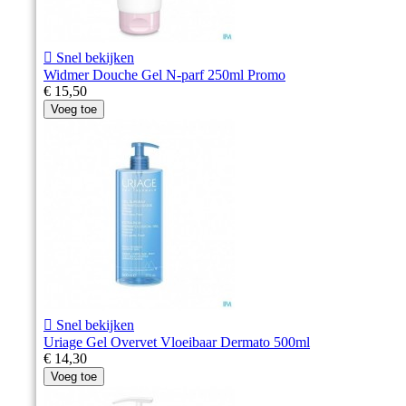

Snel bekijken
Widmer Douche Gel N-parf 250ml Promo
€ 15,50
Voeg toe

Snel bekijken
Uriage Gel Overvet Vloeibaar Dermato 500ml
€ 14,30
Voeg toe