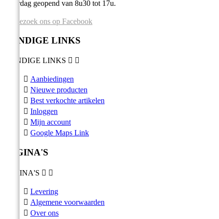
Zaterdag geopend van 8u30 tot 17u.
Bezoek ons op Facebook
HANDIGE LINKS
HANDIGE LINKS



Aanbiedingen

Nieuwe producten

Best verkochte artikelen

Inloggen

Mijn account

Google Maps Link
PAGINA'S
PAGINA'S



Levering

Algemene voorwaarden

Over ons