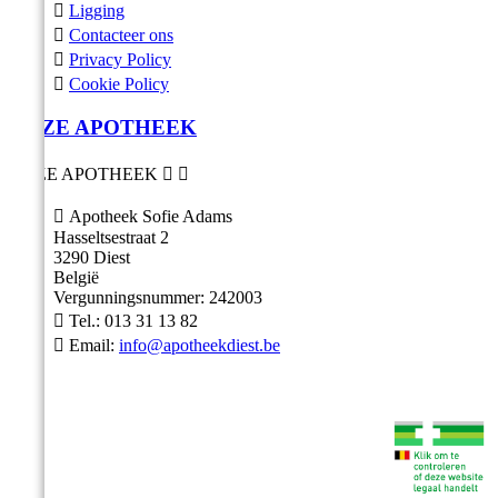

Ligging

Contacteer ons

Privacy Policy

Cookie Policy
ONZE APOTHEEK
ONZE APOTHEEK



Apotheek Sofie Adams
Hasseltsestraat 2
3290 Diest
België
Vergunningsnummer: 242003

Tel.:
013 31 13 82

Email:
info@apotheekdiest.be