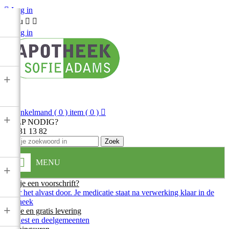

Log in
Menu



Log in
+

Winkelmand
( 0 ) item
( 0 )

+
HULP NODIG?
013 31 13 82
Zoek
MENU
+
Heb je een voorschrift?
Stuur het alvast door. Je medicatie staat na verwerking klaar in de
apotheek
+
Snelle en gratis levering
In Diest en deelgemeenten