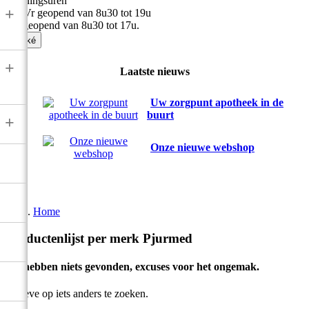
Openingsuren
+
Ma-Vr geopend van 8u30 tot 19u
Zat geopend van 8u30 tot 17u.

Oké
+
Laatste nieuws
Uw zorgpunt apotheek in de
buurt
+
Onze nieuwe webshop
Home
Productenlijst per merk Pjurmed
We hebben niets gevonden, excuses voor het ongemak.
Gelieve op iets anders te zoeken.