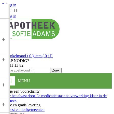

Log in
Menu



Log in
+

Winkelmand
( 0 ) item
( 0 )

+
HULP NODIG?
013 31 13 82
Zoek
MENU
+
Heb je een voorschrift?
Stuur het alvast door. Je medicatie staat na verwerking klaar in de
apotheek
+
Snelle en gratis levering
In Diest en deelgemeenten