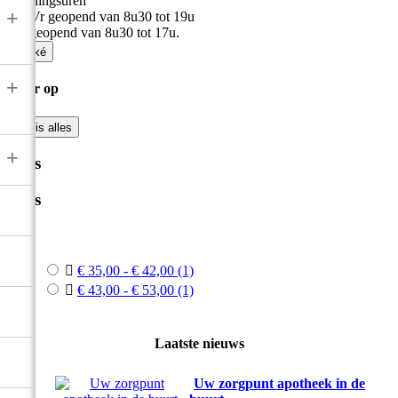
Openingsuren
+
Ma-Vr geopend van 8u30 tot 19u
Zat geopend van 8u30 tot 17u.

Oké
+
Filter op

Wis alles
+
Prijs
Prijs



€ 35,00 - € 42,00
(1)

€ 43,00 - € 53,00
(1)
Laatste nieuws
Uw zorgpunt apotheek in de