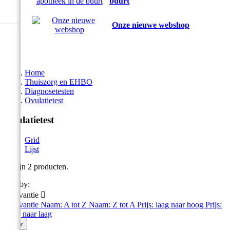
buurt
Onze nieuwe webshop
Home
Thuiszorg en EHBO
Diagnosetesten
Ovulatietest
Ovulatietest
Grid
Lijst
Er zijn 2 producten.
Sort by:
Relevantie

Relevantie
Naam: A tot Z
Naam: Z tot A
Prijs: laag naar hoog
Prijs:
hoog naar laag
Filter