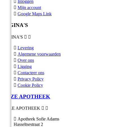

Inloggen

Mijn account

Google Maps Link
PAGINA'S
PAGINA'S



Levering

Algemene voorwaarden

Over ons

Ligging

Contacteer ons

Privacy Policy

Cookie Policy
ONZE APOTHEEK
ONZE APOTHEEK



Apotheek Sofie Adams
Hasseltsestraat 2