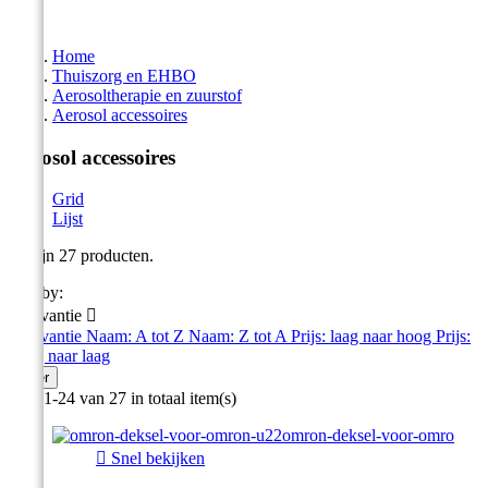
Home
Thuiszorg en EHBO
Aerosoltherapie en zuurstof
Aerosol accessoires
Aerosol accessoires
Grid
Lijst
Er zijn 27 producten.
Sort by:
Relevantie

Relevantie
Naam: A tot Z
Naam: Z tot A
Prijs: laag naar hoog
Prijs:
hoog naar laag
Filter
Item 1-24 van 27 in totaal item(s)

Snel bekijken