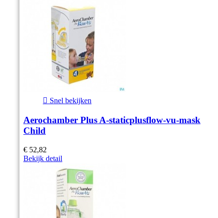

Snel bekijken
Aerochamber Plus A-staticplusflow-vu-mask
Child
€ 52,82
Bekijk detail