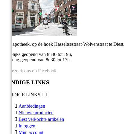
Stadsapotheek, op de hoek Hasseltsestraat-Wolvenstraat te Diest.
Dagelijks geopend van 8u30 tot 19u,
Zaterdag geopend van 8u30 tot 17u.
Bezoek ons op Facebook
HANDIGE LINKS
HANDIGE LINKS



Aanbiedingen

Nieuwe producten

Best verkochte artikelen

Inloggen

Mijn account