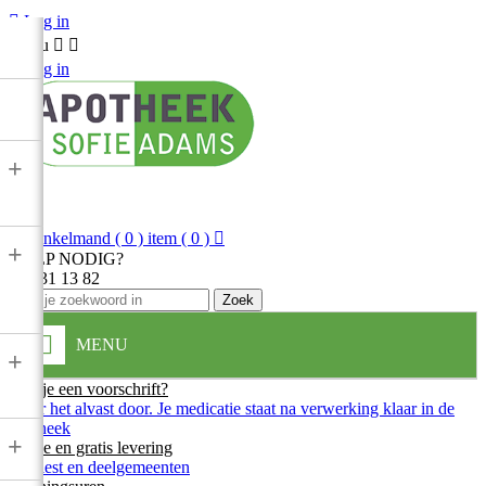

Log in
Menu



Log in
+

Winkelmand
( 0 ) item
( 0 )

+
HULP NODIG?
013 31 13 82
Zoek
MENU
+
Heb je een voorschrift?
Stuur het alvast door. Je medicatie staat na verwerking klaar in de
apotheek
+
Snelle en gratis levering
In Diest en deelgemeenten