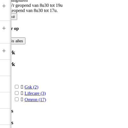
Openingsuren
+
Ma-Vr geopend van 8u30 tot 19u
Zat geopend van 8u30 tot 17u.

Oké
+
Filter op

Wis alles
+
Merk
Merk



Gsk
(2)

Lifecare
(3)

Omron
(17)
Prijs
Prijs