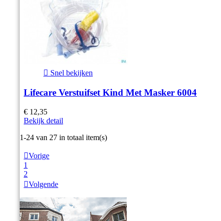

Snel bekijken
Lifecare Verstuifset Kind Met Masker 6004
€ 12,35
Bekijk detail
Item 1-24 van 27 in totaal item(s)

Vorige
1
2

Volgende