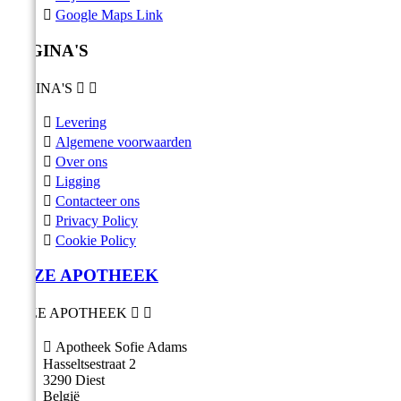

Google Maps Link
PAGINA'S
PAGINA'S



Levering

Algemene voorwaarden

Over ons

Ligging

Contacteer ons

Privacy Policy

Cookie Policy
ONZE APOTHEEK
ONZE APOTHEEK



Apotheek Sofie Adams
Hasseltsestraat 2
3290 Diest
België