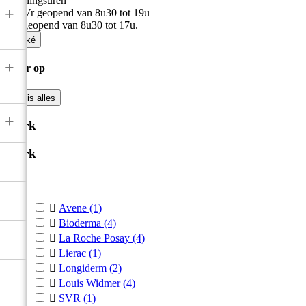
Openingsuren
+
Ma-Vr geopend van 8u30 tot 19u
Zat geopend van 8u30 tot 17u.

Oké
+
Filter op

Wis alles
+
Merk
Merk



Avene
(1)

Bioderma
(4)

La Roche Posay
(4)

Lierac
(1)

Longiderm
(2)

Louis Widmer
(4)

SVR
(1)