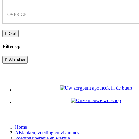
OVERIGE

Oké
Filter op

Wis alles
Home
Afslanken, voeding en vitamines
Voedingstherapie en welzijn