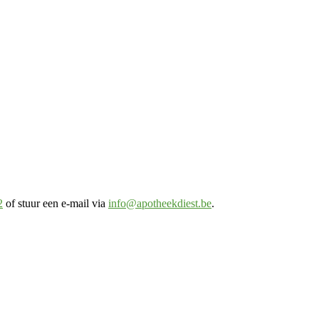
2
of stuur een e-mail via
info@apotheekdiest.be
.