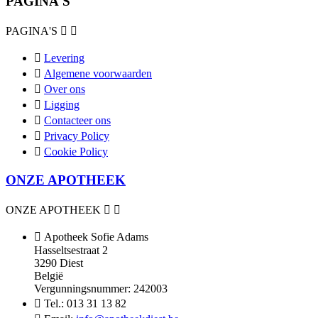
PAGINA'S
PAGINA'S



Levering

Algemene voorwaarden

Over ons

Ligging

Contacteer ons

Privacy Policy

Cookie Policy
ONZE APOTHEEK
ONZE APOTHEEK



Apotheek Sofie Adams
Hasseltsestraat 2
3290 Diest
België
Vergunningsnummer: 242003

Tel.:
013 31 13 82