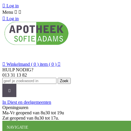

Log in
Menu



Log in

Winkelmand
( 0 ) item
( 0 )

HULP NODIG?
013 31 13 82
Zoek
CATEGORIEËN
MERKEN
NIEUWS
O
In Diest en deelgemeenten
Openingsuren
Ma-Vr geopend van 8u30 tot 19u
Zat geopend van 8u30 tot 17u.
NAVIGATIE