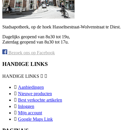
Stadsapotheek, op de hoek Hasseltsestraat-Wolvenstraat te Diest.
Dagelijks geopend van 8u30 tot 19u,
Zaterdag geopend van 8u30 tot 17u.
Bezoek ons op Facebook
HANDIGE LINKS
HANDIGE LINKS



Aanbiedingen

Nieuwe producten

Best verkochte artikelen

Inloggen

Mijn account

Google Maps Link