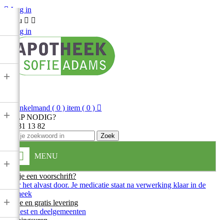

Log in
Menu



Log in
+

Winkelmand
( 0 ) item
( 0 )

+
HULP NODIG?
013 31 13 82
Zoek
MENU
+
Heb je een voorschrift?
Stuur het alvast door. Je medicatie staat na verwerking klaar in de
apotheek
+
Snelle en gratis levering
In Diest en deelgemeenten