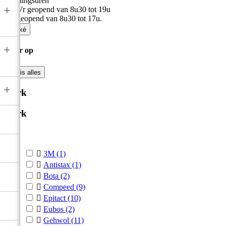
Openingsuren
+
Ma-Vr geopend van 8u30 tot 19u
Zat geopend van 8u30 tot 17u.

Oké
+
Filter op

Wis alles
+
Merk
Merk



3M
(1)

Antistax
(1)

Bota
(2)

Compeed
(9)

Epitact
(10)

Eubos
(2)

Gehwol
(11)