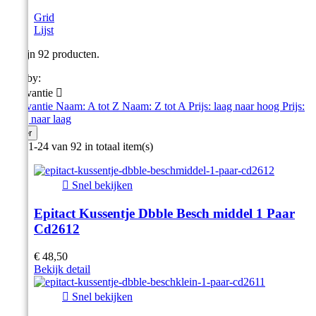
Grid
Lijst
Er zijn 92 producten.
Sort by:
Relevantie

Relevantie
Naam: A tot Z
Naam: Z tot A
Prijs: laag naar hoog
Prijs:
hoog naar laag
Filter
Item 1-24 van 92 in totaal item(s)

Snel bekijken
Epitact Kussentje Dbble Besch middel 1 Paar
Cd2612
€ 48,50
Bekijk detail

Snel bekijken