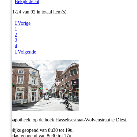
Bekijk detail
Item 1-24 van 92 in totaal item(s)

Vorige
1
2
3
4

Volgende
Stadsapotheek, op de hoek Hasseltsestraat-Wolvenstraat te Diest.
Dagelijks geopend van 8u30 tot 19u,
Zaterdag geopend van 8u30 tot 17u.