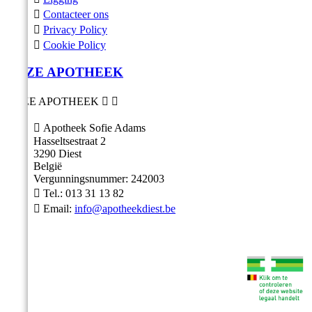

Contacteer ons

Privacy Policy

Cookie Policy
ONZE APOTHEEK
ONZE APOTHEEK



Apotheek Sofie Adams
Hasseltsestraat 2
3290 Diest
België
Vergunningsnummer: 242003

Tel.:
013 31 13 82

Email:
info@apotheekdiest.be