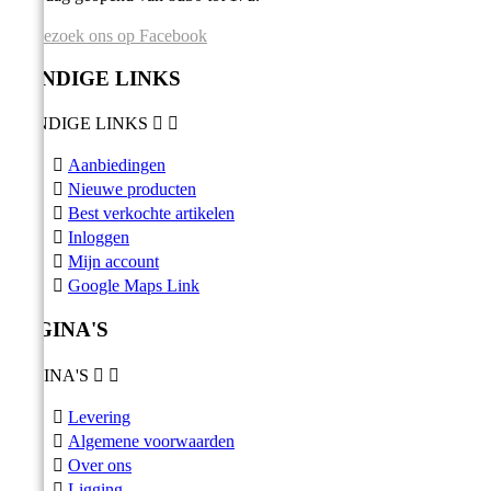
Bezoek ons op Facebook
HANDIGE LINKS
HANDIGE LINKS



Aanbiedingen

Nieuwe producten

Best verkochte artikelen

Inloggen

Mijn account

Google Maps Link
PAGINA'S
PAGINA'S



Levering

Algemene voorwaarden

Over ons

Ligging