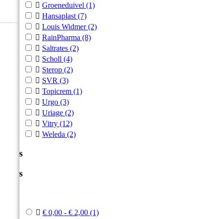

Groeneduivel
(1)

Hansaplast
(7)

Louis Widmer
(2)

RainPharma
(8)

Saltrates
(2)

Scholl
(4)

Sterop
(2)

SVR
(3)

Topicrem
(1)

Urgo
(3)

Uriage
(2)

Vitry
(12)

Weleda
(2)
Prijs
Prijs



€ 0,00 - € 2,00
(1)