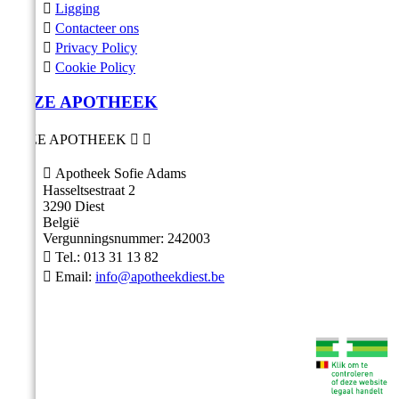

Ligging

Contacteer ons

Privacy Policy

Cookie Policy
ONZE APOTHEEK
ONZE APOTHEEK



Apotheek Sofie Adams
Hasseltsestraat 2
3290 Diest
België
Vergunningsnummer: 242003

Tel.:
013 31 13 82

Email:
info@apotheekdiest.be