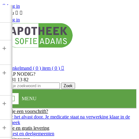

Log in
Menu



Log in
+

Winkelmand
( 0 ) item
( 0 )

+
HULP NODIG?
013 31 13 82
Zoek
MENU
+
Heb je een voorschrift?
Stuur het alvast door. Je medicatie staat na verwerking klaar in de
apotheek
+
Snelle en gratis levering
In Diest en deelgemeenten