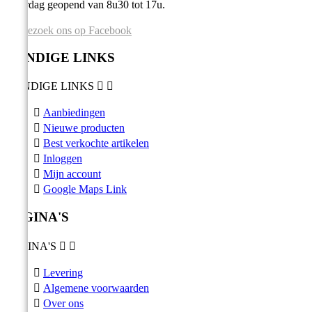
Zaterdag geopend van 8u30 tot 17u.
Bezoek ons op Facebook
HANDIGE LINKS
HANDIGE LINKS



Aanbiedingen

Nieuwe producten

Best verkochte artikelen

Inloggen

Mijn account

Google Maps Link
PAGINA'S
PAGINA'S



Levering

Algemene voorwaarden

Over ons