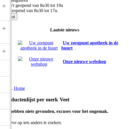
Openingsuren
+
Ma-Vr geopend van 8u30 tot 19u
Zat geopend van 8u30 tot 17u.

Oké
+
Laatste nieuws
Uw zorgpunt apotheek in de
buurt
+
Onze nieuwe webshop
Home
Productenlijst per merk Veet
We hebben niets gevonden, excuses voor het ongemak.
Gelieve op iets anders te zoeken.