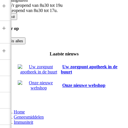
Openingsuren
+
Ma-Vr geopend van 8u30 tot 19u
Zat geopend van 8u30 tot 17u.

Oké
+
Filter op

Wis alles
+
Laatste nieuws
Uw zorgpunt apotheek in de
buurt
Onze nieuwe webshop
Home
Geneesmiddelen
Immuniteit