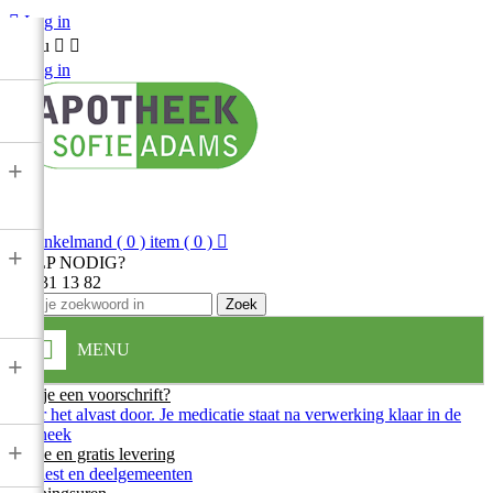

Log in
Menu



Log in
+

Winkelmand
( 0 ) item
( 0 )

+
HULP NODIG?
013 31 13 82
Zoek
MENU
+
Heb je een voorschrift?
Stuur het alvast door. Je medicatie staat na verwerking klaar in de
apotheek
+
Snelle en gratis levering
In Diest en deelgemeenten