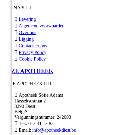
PAGINA'S



Levering

Algemene voorwaarden

Over ons

Ligging

Contacteer ons

Privacy Policy

Cookie Policy
ONZE APOTHEEK
ONZE APOTHEEK



Apotheek Sofie Adams
Hasseltsestraat 2
3290 Diest
België
Vergunningsnummer: 242003

Tel.:
013 31 13 82

Email:
info@apotheekdiest.be