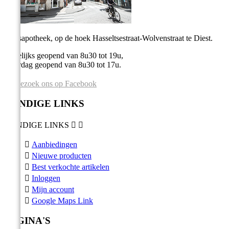
Stadsapotheek, op de hoek Hasseltsestraat-Wolvenstraat te Diest.
Dagelijks geopend van 8u30 tot 19u,
Zaterdag geopend van 8u30 tot 17u.
Bezoek ons op Facebook
HANDIGE LINKS
HANDIGE LINKS



Aanbiedingen

Nieuwe producten

Best verkochte artikelen

Inloggen

Mijn account

Google Maps Link
PAGINA'S