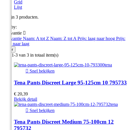
Grid
Lijst
Er zijn 3 producten.
Sort by:
Relevantie

Relevantie
Naam: A tot Z
Naam: Z tot A
Prijs: laag naar hoog
Prijs:
hoog naar laag
Filter
Item 1-3 van 3 in totaal item(s)

Snel bekijken
Tena Pants Discreet Large 95-125cm 10 795733
€ 20,39
Bekijk detail

Snel bekijken
Tena Pants Discreet Medium 75-100cm 12
795732