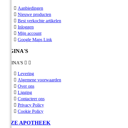

Aanbiedingen

Nieuwe producten

Best verkochte artikelen

Inloggen

Mijn account

Google Maps Link
PAGINA'S
PAGINA'S



Levering

Algemene voorwaarden

Over ons

Ligging

Contacteer ons

Privacy Policy

Cookie Policy
ONZE APOTHEEK