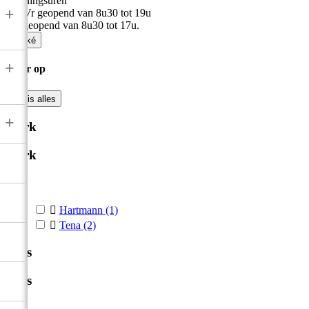
Openingsuren
+
Ma-Vr geopend van 8u30 tot 19u
Zat geopend van 8u30 tot 17u.

Oké
+
Filter op

Wis alles
+
Merk
Merk



Hartmann
(1)

Tena
(2)
Prijs
Prijs