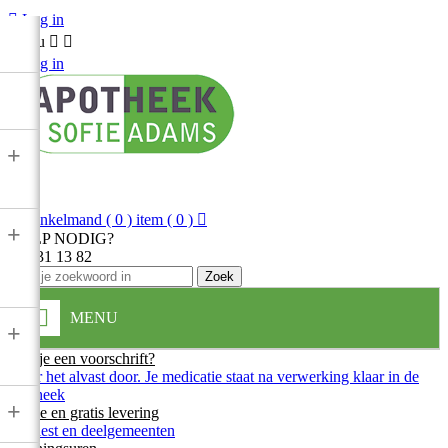

Log in
Menu



Log in
+

Winkelmand
( 0 ) item
( 0 )

+
HULP NODIG?
013 31 13 82
Zoek
MENU
+
Heb je een voorschrift?
Stuur het alvast door. Je medicatie staat na verwerking klaar in de
apotheek
+
Snelle en gratis levering
In Diest en deelgemeenten