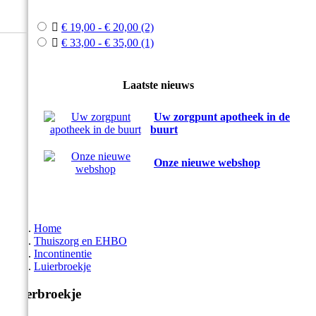



€ 19,00 - € 20,00
(2)

€ 33,00 - € 35,00
(1)
Laatste nieuws
Uw zorgpunt apotheek in de
buurt
Onze nieuwe webshop
Home
Thuiszorg en EHBO
Incontinentie
Luierbroekje
Luierbroekje