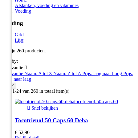
Afslanken, voeding en vitamines
Voeding
Voeding
Grid
Lijst
Er zijn 260 producten.
Sort by:
Relevantie

Relevantie
Naam: A tot Z
Naam: Z tot A
Prijs: laag naar hoog
Prijs:
hoog naar laag
Filter
Item 1-24 van 260 in totaal item(s)

Snel bekijken
Tocotrienol-50 Caps 60 Deba
€ 52,90
Bekijk detail