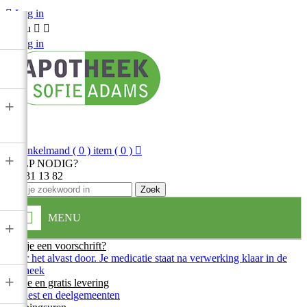

Log in
Menu



Log in
+

Winkelmand
( 0 ) item
( 0 )

+
HULP NODIG?
013 31 13 82
Zoek
MENU
+
Heb je een voorschrift?
Stuur het alvast door. Je medicatie staat na verwerking klaar in de
apotheek
+
Snelle en gratis levering
In Diest en deelgemeenten