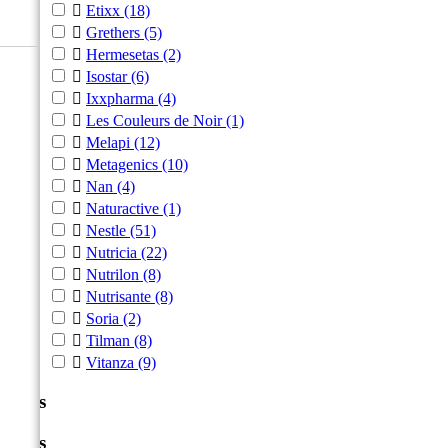

Etixx
(18)

Grethers
(5)

Hermesetas
(2)

Isostar
(6)

Ixxpharma
(4)

Les Couleurs de Noir
(1)

Melapi
(12)

Metagenics
(10)

Nan
(4)

Naturactive
(1)

Nestle
(51)

Nutricia
(22)

Nutrilon
(8)

Nutrisante
(8)

Soria
(2)

Tilman
(8)

Vitanza
(9)
Prijs
Prijs