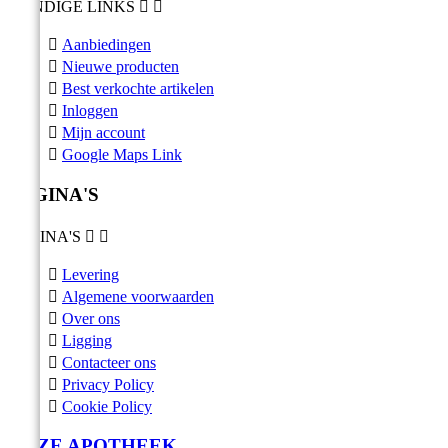
HANDIGE LINKS



Aanbiedingen

Nieuwe producten

Best verkochte artikelen

Inloggen

Mijn account

Google Maps Link
PAGINA'S
PAGINA'S



Levering

Algemene voorwaarden

Over ons

Ligging

Contacteer ons

Privacy Policy

Cookie Policy
ONZE APOTHEEK