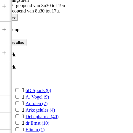
Openingsuren
+
Ma-Vr geopend van 8u30 tot 19u
Zat geopend van 8u30 tot 17u.

Oké
+
Filter op

Wis alles
+
Merk
Merk



6D Sports
(6)

A. Vogel
(9)

Aproten
(7)

Arkogelules
(4)

Debapharma
(40)

dr Ernst
(10)

Elimin
(1)