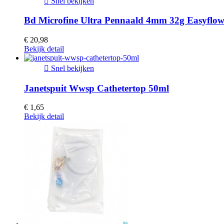

Snel bekijken
Bd Microfine Ultra Pennaald 4mm 32g Easyflow
€ 20,98
Bekijk detail

Snel bekijken
Janetspuit Wwsp Cathetertop 50ml
€ 1,65
Bekijk detail