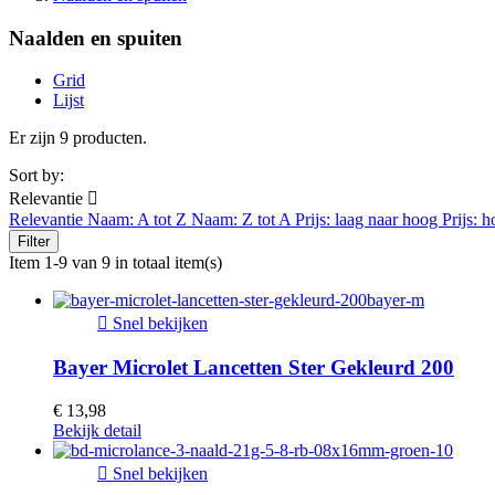
Naalden en spuiten
Grid
Lijst
Er zijn 9 producten.
Sort by:
Relevantie

Relevantie
Naam: A tot Z
Naam: Z tot A
Prijs: laag naar hoog
Prijs: 
Filter
Item 1-9 van 9 in totaal item(s)

Snel bekijken
Bayer Microlet Lancetten Ster Gekleurd 200
€ 13,98
Bekijk detail

Snel bekijken