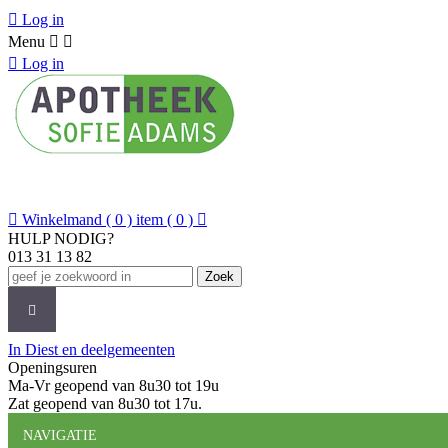

Log in
Menu



Log in

Winkelmand
( 0 ) item
( 0 )

HULP NODIG?
013 31 13 82
Zoek
CATEGORIEËN
MERKEN
NIEUWS
O
In Diest en deelgemeenten
Openingsuren
Ma-Vr geopend van 8u30 tot 19u
Zat geopend van 8u30 tot 17u.
NAVIGATIE