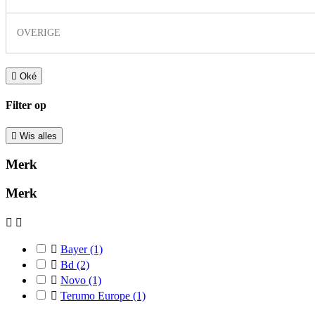
OVERIGE

Oké
Filter op

Wis alles
Merk
Merk



Bayer
(1)

Bd
(2)

Novo
(1)

Terumo Europe
(1)