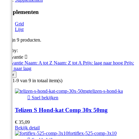
Supplementen
Grid
Lijst
Er zijn 9 producten.
Sort by:
Relevantie

Relevantie
Naam: A tot Z
Naam: Z tot A
Prijs: laag naar hoog
Prijs:
hoog naar laag
Filter
Item 1-9 van 9 in totaal item(s)

Snel bekijken
Telizen S Hond-kat Comp 30x 50mg
€ 35,09
Bekijk detail