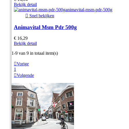
Bekijk detail

Snel bekijken
Animavital Msm Pdr 500g
€ 16,29
Bekijk detail
Item 1-9 van 9 in totaal item(s)

Vorige
1

Volgende