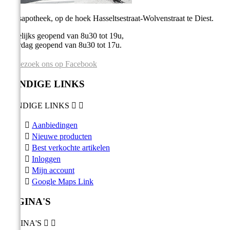
Stadsapotheek, op de hoek Hasseltsestraat-Wolvenstraat te Diest.
Dagelijks geopend van 8u30 tot 19u,
Zaterdag geopend van 8u30 tot 17u.
Bezoek ons op Facebook
HANDIGE LINKS
HANDIGE LINKS



Aanbiedingen

Nieuwe producten

Best verkochte artikelen

Inloggen

Mijn account

Google Maps Link
PAGINA'S
PAGINA'S

