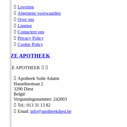

Levering

Algemene voorwaarden

Over ons

Ligging

Contacteer ons

Privacy Policy

Cookie Policy
ONZE APOTHEEK
ONZE APOTHEEK



Apotheek Sofie Adams
Hasseltsestraat 2
3290 Diest
België
Vergunningsnummer: 242003

Tel.:
013 31 13 82

Email:
info@apotheekdiest.be