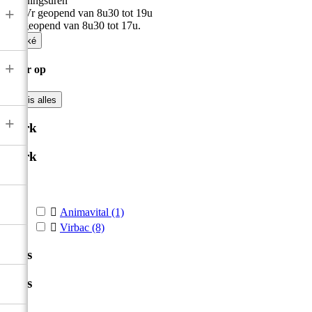
Openingsuren
+
Ma-Vr geopend van 8u30 tot 19u
Zat geopend van 8u30 tot 17u.

Oké
+
Filter op

Wis alles
+
Merk
Merk



Animavital
(1)

Virbac
(8)
Prijs
Prijs