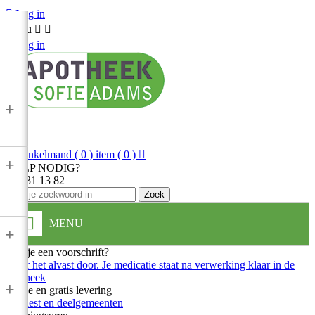

Log in
Menu



Log in
+

Winkelmand
( 0 ) item
( 0 )

+
HULP NODIG?
013 31 13 82
Zoek
MENU
+
Heb je een voorschrift?
Stuur het alvast door. Je medicatie staat na verwerking klaar in de
apotheek
+
Snelle en gratis levering
In Diest en deelgemeenten