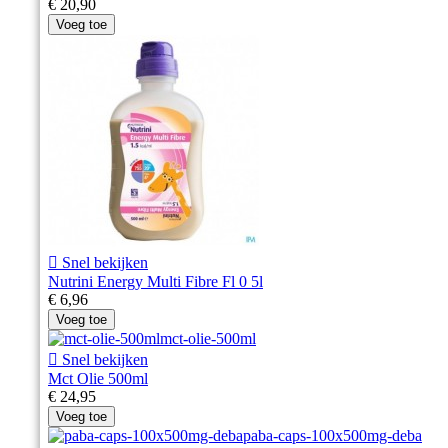
€ 20,90
Voeg toe

Snel bekijken
Nutrini Energy Multi Fibre Fl 0 5l
€ 6,96
Voeg toe

Snel bekijken
Mct Olie 500ml
€ 24,95
Voeg toe