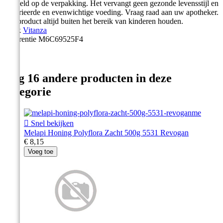
vermeld op de verpakking. Het vervangt geen gezonde levensstijl en
gevarieerde en evenwichtige voeding. Vraag raad aan uw apotheker.
Het product altijd buiten het bereik van kinderen houden.
Merk
Vitanza
Referentie
M6C69525F4
Nog 16 andere producten in deze
categorie

Snel bekijken
Melapi Honing Polyflora Zacht 500g 5531 Revogan
€ 8,15
Voeg toe