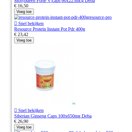
Molybdeen Forte V-caps 60x225mcg Deba
€ 16,50
Voeg toe

Snel bekijken
Resource Protein Instant Pot Pdr 400g
€ 23,42
Voeg toe

Snel bekijken
Siberian Ginseng Caps 100x650mg Deba
€ 26,90
Voeg toe