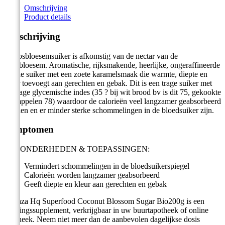
Omschrijving
Product details
Omschrijving
Kokosbloesemsuiker is afkomstig van de nectar van de
koksbloesem. Aromatische, rijksmakende, heerlijke, ongeraffineerde
bruine suiker met een zoete karamelsmaak die warmte, diepte en
kleur toevoegt aan gerechten en gebak. Dit is een trage suiker met
een lage glycemische indes (35 ? bij wit brood bv is dit 75, gekookte
aardappelen 78) waardoor de calorieën veel langzamer geabsorbeerd
worden en er minder sterke schommelingen in de bloedsuiker zijn.
Symptomen
BIJZONDERHEDEN & TOEPASSINGEN:
Vermindert schommelingen in de bloedsuikerspiegel
Calorieën worden langzamer geabsorbeerd
Geeft diepte en kleur aan gerechten en gebak
Vitanza Hq Superfood Coconut Blossom Sugar Bio200g is een
voedingssupplement, verkrijgbaar in uw buurtapotheek of online
apotheek. Neem niet meer dan de aanbevolen dagelijkse dosis