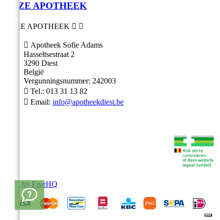
ONZE APOTHEEK
ONZE APOTHEEK



Apotheek Sofie Adams
Hasseltsestraat 2
3290 Diest
België
Vergunningsnummer: 242003

Tel.:
013 31 13 82

Email:
info@apotheekdiest.be
Shop by FiveHQ