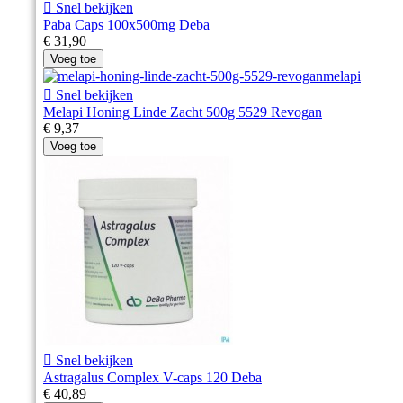

Snel bekijken
Paba Caps 100x500mg Deba
€ 31,90
Voeg toe

Snel bekijken
Melapi Honing Linde Zacht 500g 5529 Revogan
€ 9,37
Voeg toe

Snel bekijken
Astragalus Complex V-caps 120 Deba
€ 40,89