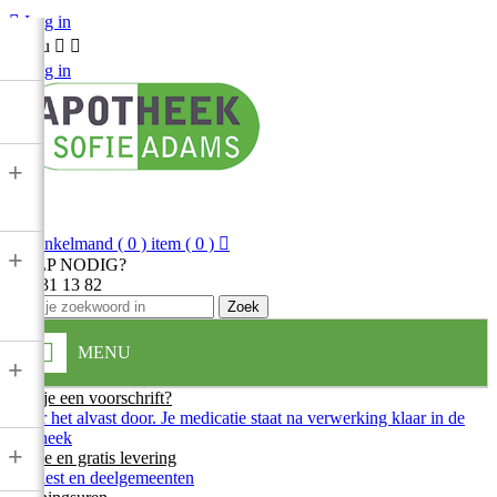

Log in
Menu



Log in
+

Winkelmand
( 0 ) item
( 0 )

+
HULP NODIG?
013 31 13 82
Zoek
MENU
+
Heb je een voorschrift?
Stuur het alvast door. Je medicatie staat na verwerking klaar in de
apotheek
+
Snelle en gratis levering
In Diest en deelgemeenten