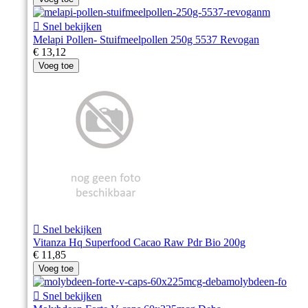

Snel bekijken
Melapi Pollen- Stuifmeelpollen 250g 5537 Revogan
€ 13,12
Voeg toe

Snel bekijken
Vitanza Hq Superfood Cacao Raw Pdr Bio 200g
€ 11,85
Voeg toe

Snel bekijken