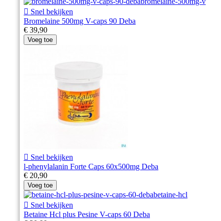

Snel bekijken
Bromelaine 500mg V-caps 90 Deba
€ 39,90
Voeg toe

Snel bekijken
l-phenylalanin Forte Caps 60x500mg Deba
€ 20,90
Voeg toe

Snel bekijken
Betaine Hcl plus Pesine V-caps 60 Deba