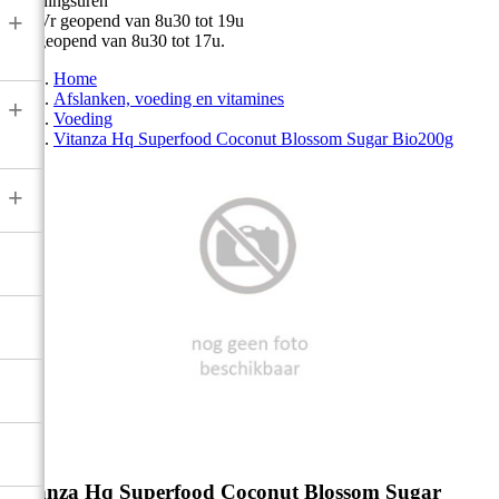
Openingsuren
+
Ma-Vr geopend van 8u30 tot 19u
Zat geopend van 8u30 tot 17u.
Home
Afslanken, voeding en vitamines
+
Voeding
Vitanza Hq Superfood Coconut Blossom Sugar Bio200g
+


Vitanza Hq Superfood Coconut Blossom Sugar