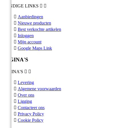
HANDIGE LINKS



Aanbiedingen

Nieuwe producten

Best verkochte artikelen

Inloggen

Mijn account

Google Maps Link
PAGINA'S
PAGINA'S



Levering

Algemene voorwaarden

Over ons

Ligging

Contacteer ons

Privacy Policy

Cookie Policy