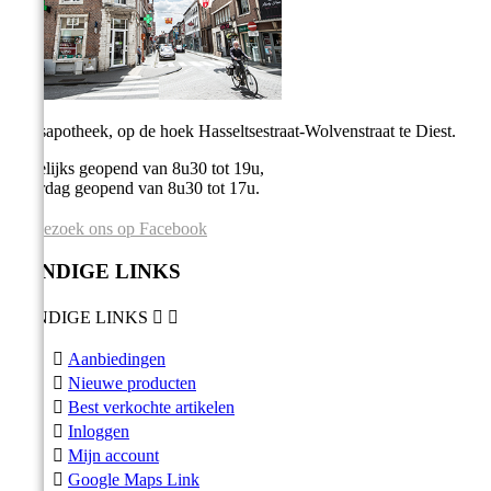
Stadsapotheek, op de hoek Hasseltsestraat-Wolvenstraat te Diest.
Dagelijks geopend van 8u30 tot 19u,
Zaterdag geopend van 8u30 tot 17u.
Bezoek ons op Facebook
HANDIGE LINKS
HANDIGE LINKS



Aanbiedingen

Nieuwe producten

Best verkochte artikelen

Inloggen

Mijn account

Google Maps Link