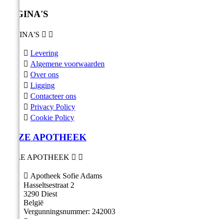
PAGINA'S
PAGINA'S



Levering

Algemene voorwaarden

Over ons

Ligging

Contacteer ons

Privacy Policy

Cookie Policy
ONZE APOTHEEK
ONZE APOTHEEK



Apotheek Sofie Adams
Hasseltsestraat 2
3290 Diest
België
Vergunningsnummer: 242003