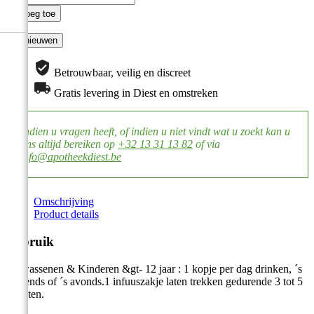

Voeg toe
Betrouwbaar, veilig en discreet
Gratis levering in Diest en omstreken
Indien u vragen heeft, of indien u niet vindt wat u zoekt kan u
ons altijd bereiken op
+32 13 31 13 82
of via
info@apotheekdiest.be
Omschrijving
Product details
Gebruik
Volwassenen & Kinderen &gt- 12 jaar : 1 kopje per dag drinken, ´s
ochtends of ´s avonds.1 infuuszakje laten trekken gedurende 3 tot 5
minuten.