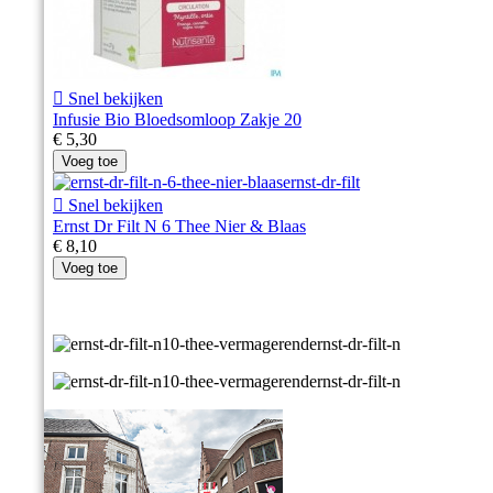

Snel bekijken
Infusie Bio Bloedsomloop Zakje 20
€ 5,30
Voeg toe

Snel bekijken
Ernst Dr Filt N 6 Thee Nier & Blaas
€ 8,10
Voeg toe