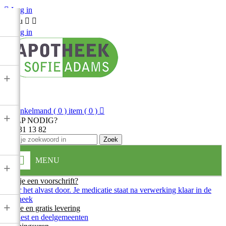

Log in
Menu



Log in
+

Winkelmand
( 0 ) item
( 0 )

+
HULP NODIG?
013 31 13 82
Zoek
MENU
+
Heb je een voorschrift?
Stuur het alvast door. Je medicatie staat na verwerking klaar in de
apotheek
+
Snelle en gratis levering
In Diest en deelgemeenten