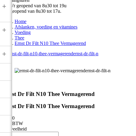
Openingsuren
+
Ma-Vr geopend van 8u30 tot 19u
Zat geopend van 8u30 tot 17u.
Home
Afslanken, voeding en vitamines
+
Voeding
Thee
Ernst Dr Filt N10 Thee Vermagerend
+



Ernst Dr Filt N10 Thee Vermagerend
Ernst Dr Filt N10 Thee Vermagerend
€ 8,10
Incl. BTW
Hoeveelheid