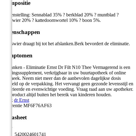
Compositie
Samenstelling: Sennablad 35% ? berkblad 20% ? muntblad ?
blaaswier 20% ? kattedoornwortel 10% ? boon 5%.
Eigenschappen
Blaaswier draagt bij tot het afslanken.Berk bevordert de eliminatie.
Symptomen
Afslanken - Eliminatie Ernst Dr Filt N10 Thee Vermagerend is een
voedingssupplement, verkrijgbaar in uw buurtapotheek of online
apotheek. Neem niet meer dan de aanbevolen dagelijkse dosis
vermeld op de verpakking. Het vervangt geen gezonde levensstijl en
gevarieerde en evenwichtige voeding. Vraag raad aan uw apotheker.
Het product altijd buiten het bereik van kinderen houden.
Merk
dr Ernst
Referentie
MF6F76AF63
Datasheet
EAN
5420024601741