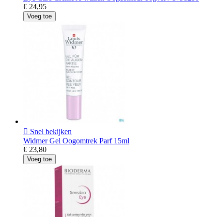
€ 24,95
Voeg toe

Snel bekijken
Widmer Gel Oogomtrek Parf 15ml
€ 23,80
Voeg toe