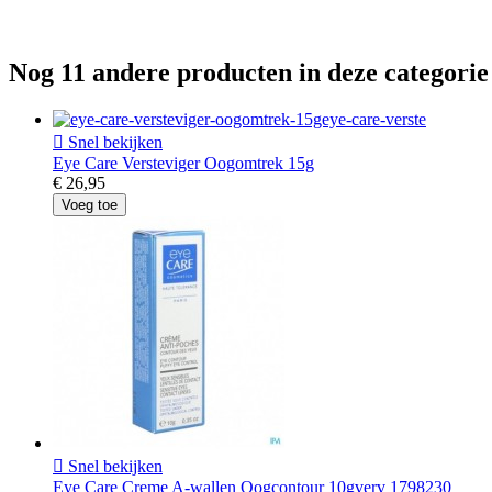
Nog 11 andere producten in deze categorie

Snel bekijken
Eye Care Versteviger Oogomtrek 15g
€ 26,95
Voeg toe

Snel bekijken
Eye Care Creme A-wallen Oogcontour 10gverv 1798230