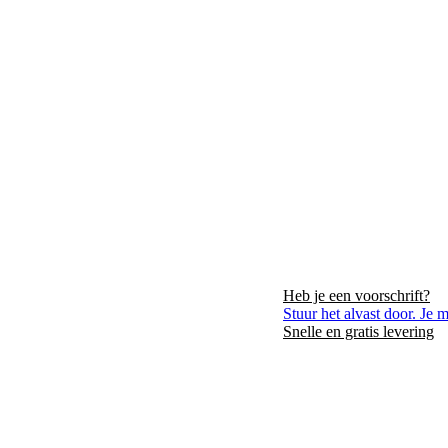
Heb je een voorschrift?
VER ONS
LIGGING
CONTACT
Stuur het alvast door. Je 
Snelle en gratis levering