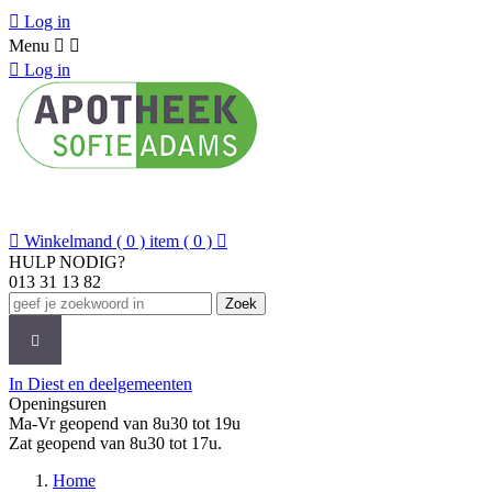

Log in
Menu



Log in

Winkelmand
( 0 ) item
( 0 )

HULP NODIG?
013 31 13 82
Zoek
CATEGORIEËN
MERKEN
NIEUWS
O
In Diest en deelgemeenten
Openingsuren
Ma-Vr geopend van 8u30 tot 19u
Zat geopend van 8u30 tot 17u.
Home