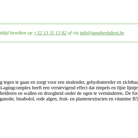
altijd bereiken op
+32 13 31 13 82
of via
info@apotheekdiest.be
e gaan en zorgt voor een stralender, gehydrateerder en zichtbaar v
agingcomplex heeft een verstevigend effect dat rimpels en fijne lijntje
helderen en wallen en droogheid onder de ogen te verminderen. De form
anolie, bisabolol, rode algen, fruit- en plantenextracten en vitamine B5 