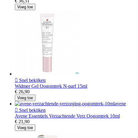
€ 36,51
Voeg toe

Snel bekijken
Widmer Gel Oogomtrek N-parf 15ml
€ 26,90
Voeg toe

Snel bekijken
Avene Essentiels Verzachtende Verz Oogomtrek 10ml
€ 21,90
Voeg toe