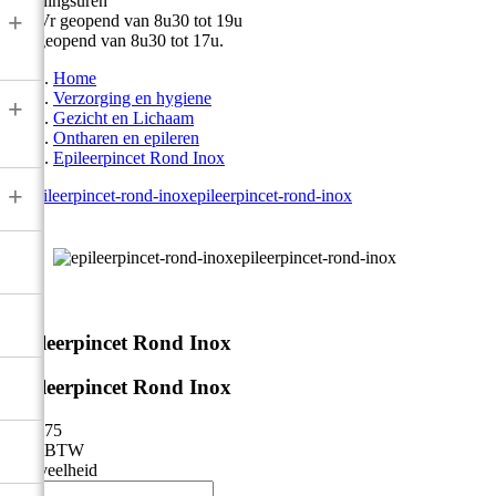
Openingsuren
+
Ma-Vr geopend van 8u30 tot 19u
Zat geopend van 8u30 tot 17u.
Home
Verzorging en hygiene
+
Gezicht en Lichaam
Ontharen en epileren
Epileerpincet Rond Inox
+



Epileerpincet Rond Inox
Epileerpincet Rond Inox
€ 12,75
Incl. BTW
Hoeveelheid