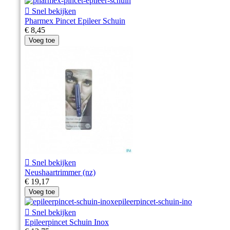

Snel bekijken
Pharmex Pincet Epileer Schuin
€ 8,45
Voeg toe

Snel bekijken
Neushaartrimmer (nz)
€ 19,17
Voeg toe

Snel bekijken
Epileerpincet Schuin Inox