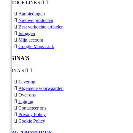
HANDIGE LINKS



Aanbiedingen

Nieuwe producten

Best verkochte artikelen

Inloggen

Mijn account

Google Maps Link
PAGINA'S
PAGINA'S



Levering

Algemene voorwaarden

Over ons

Ligging

Contacteer ons

Privacy Policy

Cookie Policy
ONZE APOTHEEK