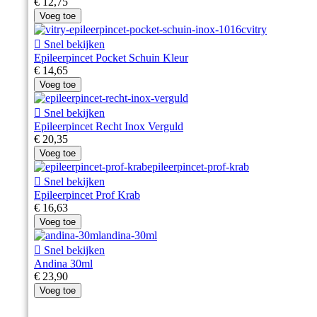
€ 12,75
Voeg toe

Snel bekijken
Epileerpincet Pocket Schuin Kleur
€ 14,65
Voeg toe

Snel bekijken
Epileerpincet Recht Inox Verguld
€ 20,35
Voeg toe

Snel bekijken
Epileerpincet Prof Krab
€ 16,63
Voeg toe

Snel bekijken
Andina 30ml
€ 23,90
Voeg toe