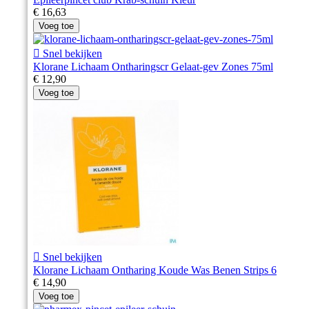
€ 16,63
Voeg toe

Snel bekijken
Klorane Lichaam Ontharingscr Gelaat-gev Zones 75ml
€ 12,90
Voeg toe

Snel bekijken
Klorane Lichaam Ontharing Koude Was Benen Strips 6
€ 14,90
Voeg toe