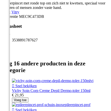
Epileerpincet met ronde top om zich niet te kwetsen, speciaal voor
ouderen of mensen zonder vaste hand.
Merk
Vitry
Referentie
MEC9C473DB
Datasheet
EAN
3538891787627
Nog 16 andere producten in deze
categorie

Snel bekijken
Vichy Soin Corp Creme Depil Dermo-toler 150ml
€ 21,95
Voeg toe

Snel bekijken