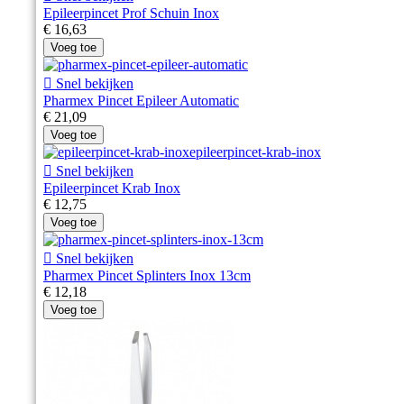
Epileerpincet Prof Schuin Inox
€ 16,63
Voeg toe

Snel bekijken
Pharmex Pincet Epileer Automatic
€ 21,09
Voeg toe

Snel bekijken
Epileerpincet Krab Inox
€ 12,75
Voeg toe

Snel bekijken
Pharmex Pincet Splinters Inox 13cm
€ 12,18
Voeg toe