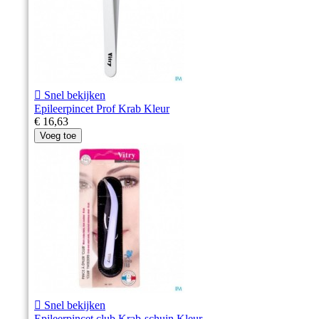

Snel bekijken
Epileerpincet Prof Krab Kleur
€ 16,63
Voeg toe

Snel bekijken
Epileerpincet club Krab-schuin Kleur