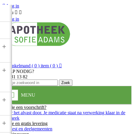

Log in
Menu



Log in
+

Winkelmand
( 0 ) item
( 0 )

+
HULP NODIG?
013 31 13 82
Zoek
MENU
+
Heb je een voorschrift?
Stuur het alvast door. Je medicatie staat na verwerking klaar in de
apotheek
+
Snelle en gratis levering
In Diest en deelgemeenten