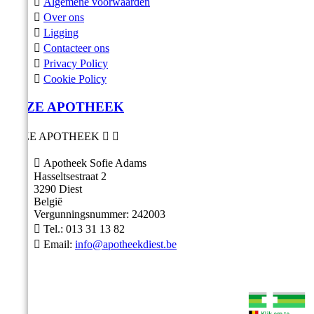

Algemene voorwaarden

Over ons

Ligging

Contacteer ons

Privacy Policy

Cookie Policy
ONZE APOTHEEK
ONZE APOTHEEK



Apotheek Sofie Adams
Hasseltsestraat 2
3290 Diest
België
Vergunningsnummer: 242003

Tel.:
013 31 13 82

Email:
info@apotheekdiest.be