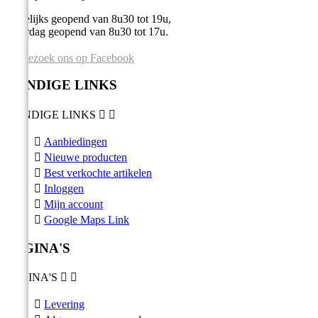
Dagelijks geopend van 8u30 tot 19u,
Zaterdag geopend van 8u30 tot 17u.
Bezoek ons op Facebook
HANDIGE LINKS
HANDIGE LINKS



Aanbiedingen

Nieuwe producten

Best verkochte artikelen

Inloggen

Mijn account

Google Maps Link
PAGINA'S
PAGINA'S



Levering