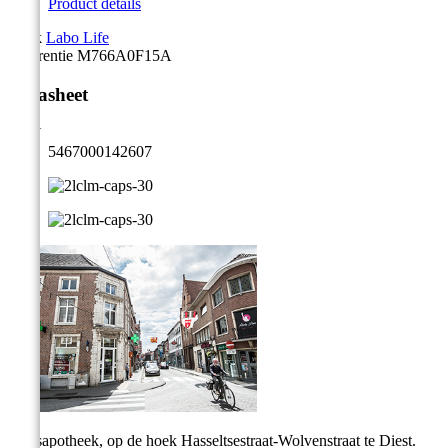
Product details
Merk
Labo Life
Referentie
M766A0F15A
Datasheet
EAN
5467000142607
Stadsapotheek, op de hoek Hasseltsestraat-Wolvenstraat te Diest.