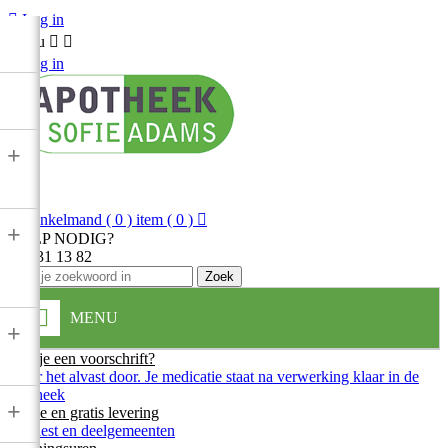

Log in
Menu



Log in
+

Winkelmand
( 0 ) item
( 0 )

+
HULP NODIG?
013 31 13 82
Zoek
MENU
+
Heb je een voorschrift?
Stuur het alvast door. Je medicatie staat na verwerking klaar in de
apotheek
+
Snelle en gratis levering
In Diest en deelgemeenten