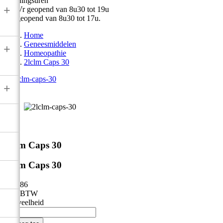
Openingsuren
+
Ma-Vr geopend van 8u30 tot 19u
Zat geopend van 8u30 tot 17u.
Home
Geneesmiddelen
+
Homeopathie
2lclm Caps 30
+



2lclm Caps 30
2lclm Caps 30
€ 74,86
Incl. BTW
Hoeveelheid