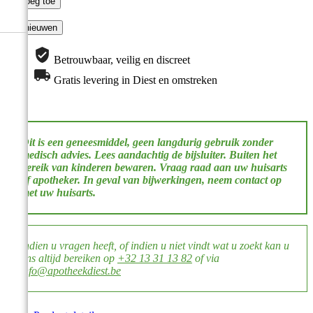

Voeg toe
Betrouwbaar, veilig en discreet
Gratis levering in Diest en omstreken
​​Dit is een geneesmiddel, geen langdurig gebruik zonder
medisch advies. Lees aandachtig de bijsluiter. Buiten het
bereik van kinderen bewaren. Vraag raad aan uw huisarts
of apotheker. In geval van bijwerkingen, neem contact op
met uw huisarts. ​​
Indien u vragen heeft, of indien u niet vindt wat u zoekt kan u
ons altijd bereiken op
+32 13 31 13 82
of via
info@apotheekdiest.be