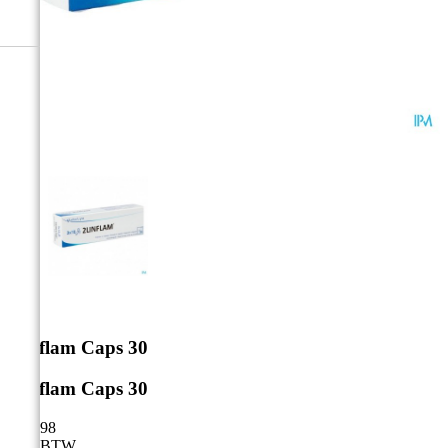



2linflam Caps 30
2linflam Caps 30
€ 41,98
Incl. BTW