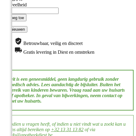
Hoeveelheid

Voeg toe
Betrouwbaar, veilig en discreet
Gratis levering in Diest en omstreken
​​Dit is een geneesmiddel, geen langdurig gebruik zonder
medisch advies. Lees aandachtig de bijsluiter. Buiten het
bereik van kinderen bewaren. Vraag raad aan uw huisarts
of apotheker. In geval van bijwerkingen, neem contact op
met uw huisarts. ​​
Indien u vragen heeft, of indien u niet vindt wat u zoekt kan u
ons altijd bereiken op
+32 13 31 13 82
of via
info@apotheekdiest.be