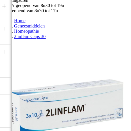
Openingsuren
+
Ma-Vr geopend van 8u30 tot 19u
Zat geopend van 8u30 tot 17u.
Home
Geneesmiddelen
+
Homeopathie
2linflam Caps 30
+