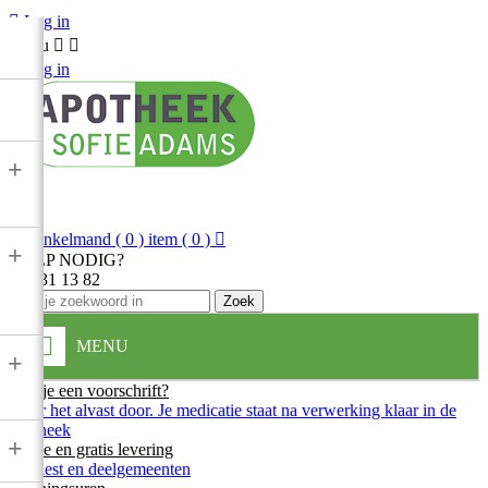

Log in
Menu



Log in
+

Winkelmand
( 0 ) item
( 0 )

+
HULP NODIG?
013 31 13 82
Zoek
MENU
+
Heb je een voorschrift?
Stuur het alvast door. Je medicatie staat na verwerking klaar in de
apotheek
+
Snelle en gratis levering
In Diest en deelgemeenten