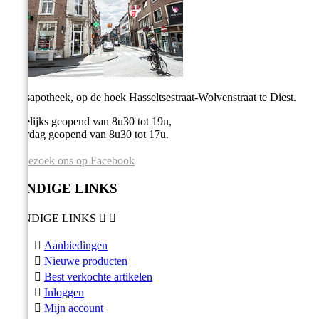
Stadsapotheek, op de hoek Hasseltsestraat-Wolvenstraat te Diest.
Dagelijks geopend van 8u30 tot 19u,
Zaterdag geopend van 8u30 tot 17u.
Bezoek ons op Facebook
HANDIGE LINKS
HANDIGE LINKS



Aanbiedingen

Nieuwe producten

Best verkochte artikelen

Inloggen

Mijn account