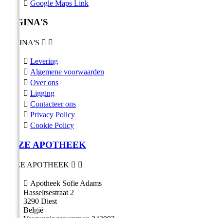

Google Maps Link
PAGINA'S
PAGINA'S



Levering

Algemene voorwaarden

Over ons

Ligging

Contacteer ons

Privacy Policy

Cookie Policy
ONZE APOTHEEK
ONZE APOTHEEK



Apotheek Sofie Adams
Hasseltsestraat 2
3290 Diest
België