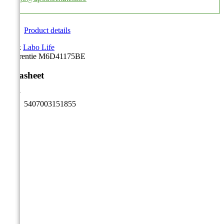
Product details
Merk
Labo Life
Referentie
M6D41175BE
Datasheet
EAN
5407003151855