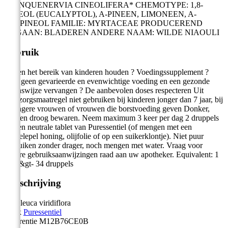
QUINQUENERVIA CINEOLIFERA* CHEMOTYPE: 1,8-
CINEOL (EUCALYPTOL), A-PINEEN, LIMONEEN, A-
TERPINEOL FAMILIE: MYRTACEAE PRODUCEREND
ORGAAN: BLADEREN ANDERE NAAM: WILDE NIAOULI
Gebruik
Buiten het bereik van kinderen houden ? Voedingssupplement ?
Mag geen gevarieerde en evenwichtige voeding en een gezonde
levenswijze vervangen ? De aanbevolen doses respecteren Uit
voorzorgsmaatregel niet gebruiken bij kinderen jonger dan 7 jaar, bij
zwangere vrouwen of vrouwen die borstvoeding geven Donker,
koel en droog bewaren. Neem maximum 3 keer per dag 2 druppels
op een neutrale tablet van Puressentiel (of mengen met een
koffielepel honing, olijfolie of op een suikerklontje). Niet puur
gebruiken zonder drager, noch mengen met water. Vraag voor
andere gebruiksaanwijzingen raad aan uw apotheker. Equivalent: 1
ml =&gt- 34 druppels
Omschrijving
Melaleuca viridiflora
Merk
Puressentiel
Referentie
M12B76CE0B