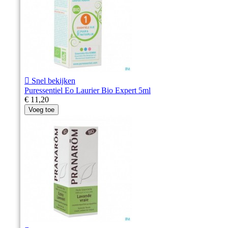

Snel bekijken
Puressentiel Eo Laurier Bio Expert 5ml
€ 11,20
Voeg toe