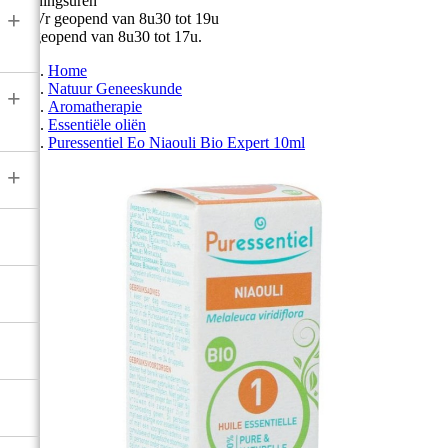
Openingsuren
+
Ma-Vr geopend van 8u30 tot 19u
Zat geopend van 8u30 tot 17u.
Home
Natuur Geneeskunde
+
Aromatherapie
Essentiële oliën
Puressentiel Eo Niaouli Bio Expert 10ml
+