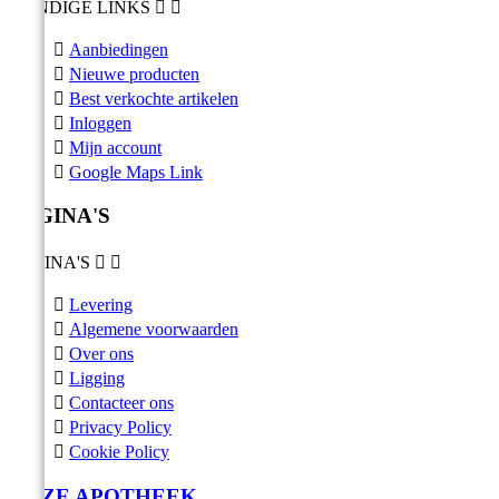
HANDIGE LINKS



Aanbiedingen

Nieuwe producten

Best verkochte artikelen

Inloggen

Mijn account

Google Maps Link
PAGINA'S
PAGINA'S



Levering

Algemene voorwaarden

Over ons

Ligging

Contacteer ons

Privacy Policy

Cookie Policy
ONZE APOTHEEK