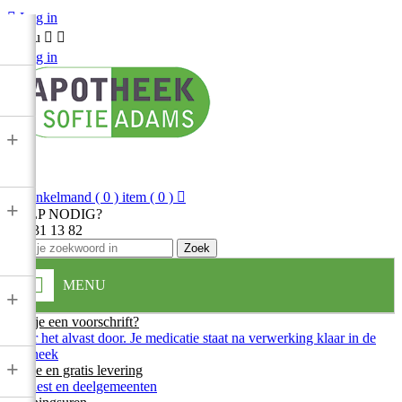

Log in
Menu



Log in
+

Winkelmand
( 0 ) item
( 0 )

+
HULP NODIG?
013 31 13 82
Zoek
MENU
+
Heb je een voorschrift?
Stuur het alvast door. Je medicatie staat na verwerking klaar in de
apotheek
+
Snelle en gratis levering
In Diest en deelgemeenten