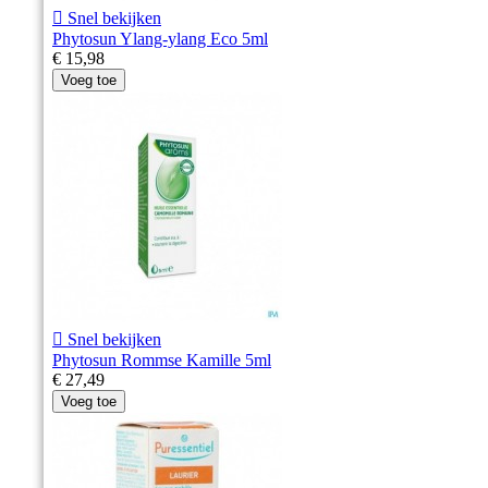

Snel bekijken
Phytosun Ylang-ylang Eco 5ml
€ 15,98
Voeg toe

Snel bekijken
Phytosun Rommse Kamille 5ml
€ 27,49
Voeg toe