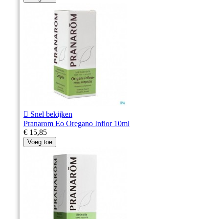

Snel bekijken
Pranarom Eo Oregano Inflor 10ml
€ 15,85
Voeg toe