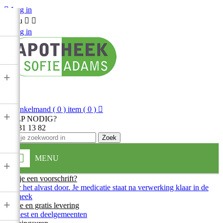

Log in
Menu



Log in
+

Winkelmand
( 0 ) item
( 0 )

+
HULP NODIG?
013 31 13 82
Zoek
MENU
+
Heb je een voorschrift?
Stuur het alvast door. Je medicatie staat na verwerking klaar in de
apotheek
+
Snelle en gratis levering
In Diest en deelgemeenten