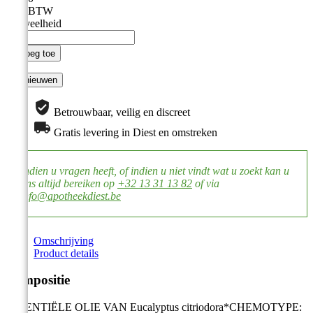
Incl. BTW
Hoeveelheid

Voeg toe
Betrouwbaar, veilig en discreet
Gratis levering in Diest en omstreken
Indien u vragen heeft, of indien u niet vindt wat u zoekt kan u
ons altijd bereiken op
+32 13 31 13 82
of via
info@apotheekdiest.be
Omschrijving
Product details
Compositie
ESSENTIËLE OLIE VAN Eucalyptus citriodora*CHEMOTYPE: