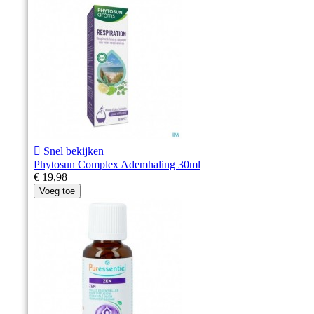

Snel bekijken
Phytosun Complex Ademhaling 30ml
€ 19,98
Voeg toe