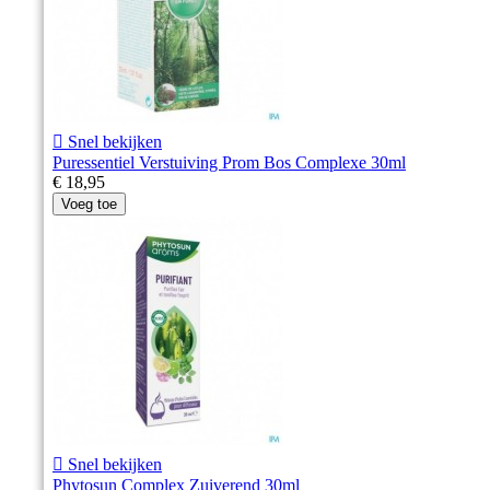

Snel bekijken
Puressentiel Verstuiving Prom Bos Complexe 30ml
€ 18,95
Voeg toe

Snel bekijken
Phytosun Complex Zuiverend 30ml