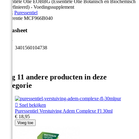
Essentiële Olie EOBBG (Essentiële Olie Botanisch en Biochemisch
Gedefinieerd) - Voedingssupplement
Merk
Puressentiel
Referentie
MCF966B040
Datasheet
EAN
3401560104738
Nog 11 andere producten in deze
categorie

Snel bekijken
Puressentiel Verstuiving Adem Complexe Fl 30ml
€ 18,95
Voeg toe