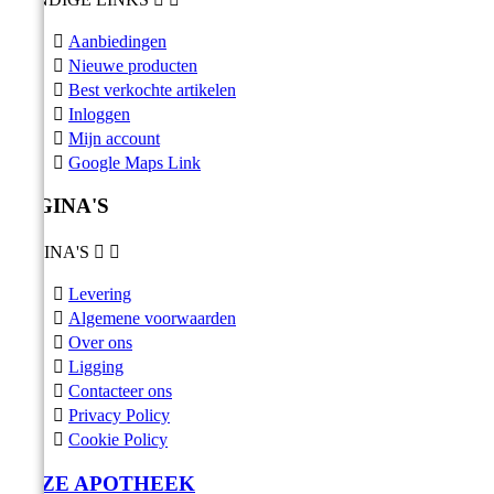

Aanbiedingen

Nieuwe producten

Best verkochte artikelen

Inloggen

Mijn account

Google Maps Link
PAGINA'S
PAGINA'S



Levering

Algemene voorwaarden

Over ons

Ligging

Contacteer ons

Privacy Policy

Cookie Policy
ONZE APOTHEEK