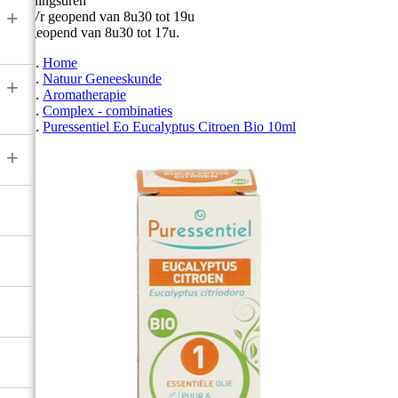
Openingsuren
+
Ma-Vr geopend van 8u30 tot 19u
Zat geopend van 8u30 tot 17u.
Home
Natuur Geneeskunde
+
Aromatherapie
Complex - combinaties
Puressentiel Eo Eucalyptus Citroen Bio 10ml
+