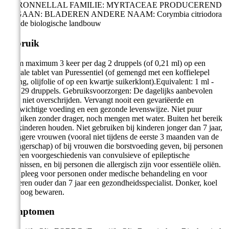
CITRONNELLAL FAMILIE: MYRTACEAE PRODUCEREND
ORGAAN: BLADEREN ANDERE NAAM: Corymbia citriodora
*Uit de biologische landbouw
Gebruik
Neem maximum 3 keer per dag 2 druppels (of 0,21 ml) op een
neutrale tablet van Puressentiel (of gemengd met een koffielepel
honing, olijfolie of op een kwartje suikerklont).Equivalent: 1 ml -
&gt- 29 druppels. Gebruiksvoorzorgen: De dagelijks aanbevolen
dosis niet overschrijden. Vervangt nooit een gevariëerde en
evenwichtige voeding en een gezonde levenswijze. Niet puur
gebruiken zonder drager, noch mengen met water. Buiten het bereik
van kinderen houden. Niet gebruiken bij kinderen jonger dan 7 jaar,
zwangere vrouwen (vooral niet tijdens de eerste 3 maanden van de
zwangerschap) of bij vrouwen die borstvoeding geven, bij personen
met een voorgeschiedenis van convulsieve of epileptische
stoornissen, en bij personen die allergisch zijn voor essentiële oliën.
Raadpleeg voor personen onder medische behandeling en voor
kinderen ouder dan 7 jaar een gezondheidsspecialist. Donker, koel
en droog bewaren.
Symptomen