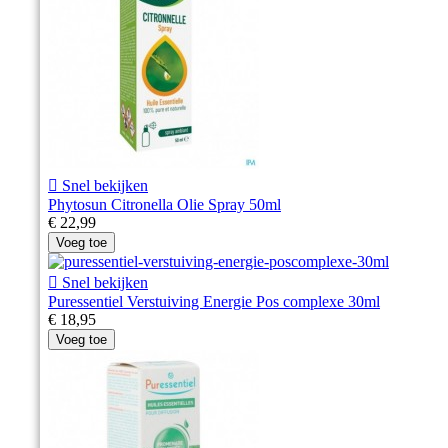

Snel bekijken
Phytosun Citronella Olie Spray 50ml
€ 22,99
Voeg toe

Snel bekijken
Puressentiel Verstuiving Energie Pos complexe 30ml
€ 18,95
Voeg toe