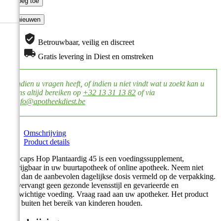

Voeg toe
Betrouwbaar, veilig en discreet
Gratis levering in Diest en omstreken
Indien u vragen heeft, of indien u niet vindt wat u zoekt kan u
ons altijd bereiken op
+32 13 31 13 82
of via
info@apotheekdiest.be
Omschrijving
Product details
Arkocaps Hop Plantaardig 45 is een voedingssupplement,
verkrijgbaar in uw buurtapotheek of online apotheek. Neem niet
meer dan de aanbevolen dagelijkse dosis vermeld op de verpakking.
Het vervangt geen gezonde levensstijl en gevarieerde en
evenwichtige voeding. Vraag raad aan uw apotheker. Het product
altijd buiten het bereik van kinderen houden.