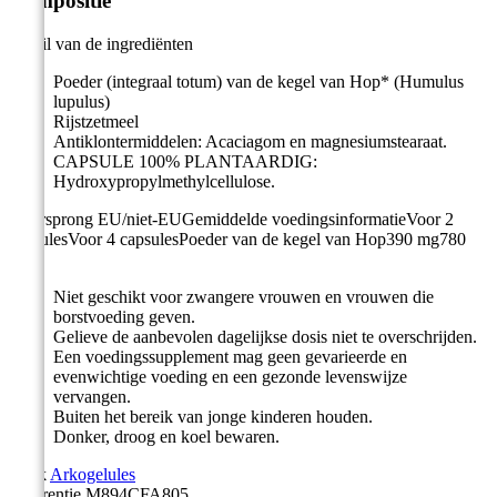
Compositie
Detail van de ingrediënten
Poeder (integraal totum) van de kegel van Hop* (Humulus
lupulus)
Rijstzetmeel
Antiklontermiddelen: Acaciagom en magnesiumstearaat.
CAPSULE 100% PLANTAARDIG:
Hydroxypropylmethylcellulose.
*Oorsprong EU/niet-EUGemiddelde voedingsinformatieVoor 2
capsulesVoor 4 capsulesPoeder van de kegel van Hop390 mg780
mg
Niet geschikt voor zwangere vrouwen en vrouwen die
borstvoeding geven.
Gelieve de aanbevolen dagelijkse dosis niet te overschrijden.
Een voedingssupplement mag geen gevarieerde en
evenwichtige voeding en een gezonde levenswijze
vervangen.
Buiten het bereik van jonge kinderen houden.
Donker, droog en koel bewaren.
Merk
Arkogelules
Referentie
M894CFA805