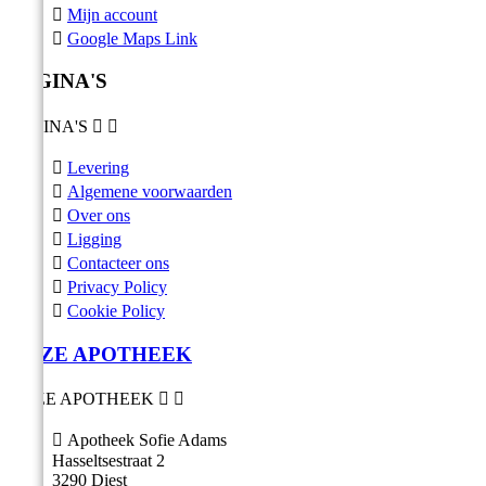

Mijn account

Google Maps Link
PAGINA'S
PAGINA'S



Levering

Algemene voorwaarden

Over ons

Ligging

Contacteer ons

Privacy Policy

Cookie Policy
ONZE APOTHEEK
ONZE APOTHEEK



Apotheek Sofie Adams
Hasseltsestraat 2
3290 Diest