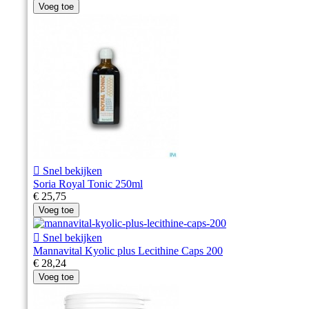
Voeg toe

Snel bekijken
Soria Royal Tonic 250ml
€ 25,75
Voeg toe

Snel bekijken
Mannavital Kyolic plus Lecithine Caps 200
€ 28,24
Voeg toe