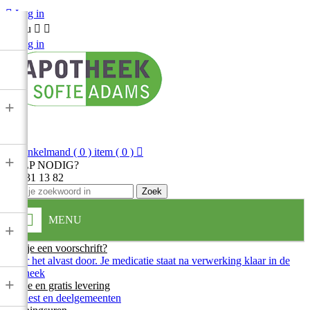

Log in
Menu



Log in
+

Winkelmand
( 0 ) item
( 0 )

+
HULP NODIG?
013 31 13 82
Zoek
MENU
+
Heb je een voorschrift?
Stuur het alvast door. Je medicatie staat na verwerking klaar in de
apotheek
+
Snelle en gratis levering
In Diest en deelgemeenten