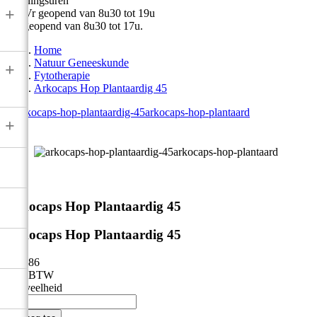
Openingsuren
+
Ma-Vr geopend van 8u30 tot 19u
Zat geopend van 8u30 tot 17u.
Home
Natuur Geneeskunde
+
Fytotherapie
Arkocaps Hop Plantaardig 45
+



Arkocaps Hop Plantaardig 45
Arkocaps Hop Plantaardig 45
€ 13,86
Incl. BTW
Hoeveelheid