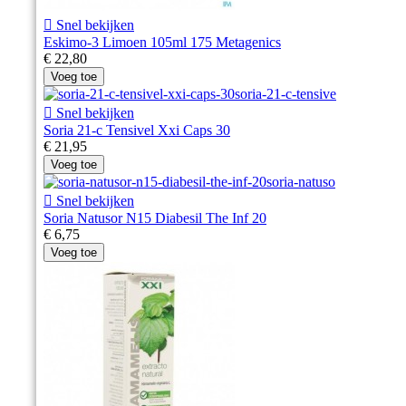

Snel bekijken
Eskimo-3 Limoen 105ml 175 Metagenics
€ 22,80
Voeg toe

Snel bekijken
Soria 21-c Tensivel Xxi Caps 30
€ 21,95
Voeg toe

Snel bekijken
Soria Natusor N15 Diabesil The Inf 20
€ 6,75
Voeg toe